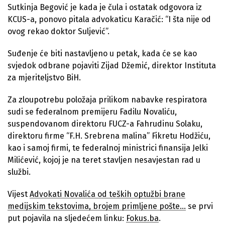
Sutkinja Begović je kada je čula i ostatak odgovora iz
KCUS-a, ponovo pitala advokaticu Karačić: “I šta nije od
ovog rekao doktor Suljević”.
Suđenje će biti nastavljeno u petak, kada će se kao
svjedok odbrane pojaviti Zijad Džemić, direktor Instituta
za mjeriteljstvo BiH.
Za zloupotrebu položaja prilikom nabavke respiratora
sudi se federalnom premijeru Fadilu Novaliću,
suspendovanom direktoru FUCZ-a Fahrudinu Solaku,
direktoru firme “F.H. Srebrena malina” Fikretu Hodžiću,
kao i samoj firmi, te federalnoj ministrici finansija Jelki
Milićević, kojoj je na teret stavljen nesavjestan rad u
službi.
Vijest
Advokati Novalića od teških optužbi brane
medijskim tekstovima, brojem primljene pošte…
se prvi
put pojavila na sljedećem linku:
Fokus.ba
.