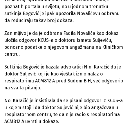
poznatih portala u svijetu, no u jednom trenutku
sutkinja Begović je ipak upozorila Novalićevu odbranu
da reduciraju takav broj dokaza.
Zanimljivo je da je odbrana Fadila Novalića kao dokaz
uložila odgovor KCUS-a o doktoru Ismetu Suljeviću,
odnosno podatke o njegovom angažmanu na Kliničkom
centru.
Sutkinja Begović je kazala advokatici Nini Karačić da je
doktor Suljević koji je kao vještak iznio nalaz o
respiratorima ACM812 A pred Sudom BiH, već odgovorio
na sva ta pitanja.
No, Karačić je insistirala da se pisani odgovor iz KCUS-a
u kojem stoji i da doktor Suljević nije bio angažovan u
respiratornom centru, te da nije radio s respiratorima
ACM812 A uvrsti u dokaze.