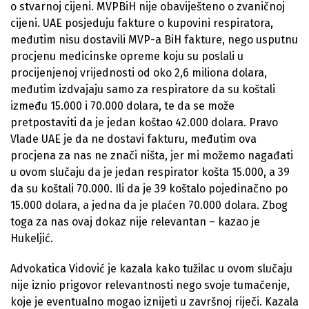
o stvarnoj cijeni. MVPBiH nije obaviješteno o zvaničnoj
cijeni. UAE posjeduju fakture o kupovini respiratora,
međutim nisu dostavili MVP-a BiH fakture, nego usputnu
procjenu medicinske opreme koju su poslali u
procijenjenoj vrijednosti od oko 2,6 miliona dolara,
međutim izdvajaju samo za respiratore da su koštali
između 15.000 i 70.000 dolara, te da se može
pretpostaviti da je jedan koštao 42.000 dolara. Pravo
Vlade UAE je da ne dostavi fakturu, međutim ova
procjena za nas ne znači ništa, jer mi možemo nagađati
u ovom slučaju da je jedan respirator košta 15.000, a 39
da su koštali 70.000. Ili da je 39 koštalo pojedinačno po
15.000 dolara, a jedna da je plaćen 70.000 dolara. Zbog
toga za nas ovaj dokaz nije relevantan – kazao je
Hukeljić.
Advokatica Vidović je kazala kako tužilac u ovom slučaju
nije iznio prigovor relevantnosti nego svoje tumačenje,
koje je eventualno mogao iznijeti u završnoj riječi. Kazala