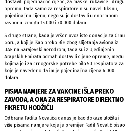
dostavili pojedinačne cijene, za maske, rukavice i drugu
opremu, tada samo za respiratore nisu naveli fiksnu,
pojedinačnu cijenu, nego su je dostavili u enormnom
rasponu između 15.000 i 70.000 dolara.
S druge strane, kada je vršen uvoz iste donacije za Crnu
Goru, a koji je išao preko BiH zbog slijetanja aviona iz
UAE na Sarajevski aerodrom, tada sui z Ujedinjenih
Arapskih Emirata odmah dostavili cijene opreme, među
kojima je i za crnogorske potrebe bilo 50 respiratora za
koje je navedeno da im je pojedinačna cijena 6.000
dolara.
PISMA NAMJERE ZA VAKCINE IŠLA PREKO
ZAVODA, A ONA ZA RESPIRATORE DIREKTNO
FIKRETU HODŽIĆU
Odbrana Fadila Novalića danas je kao dokaze uložila i
više pisama namjere koje je premijer Fadil Novalić pisao