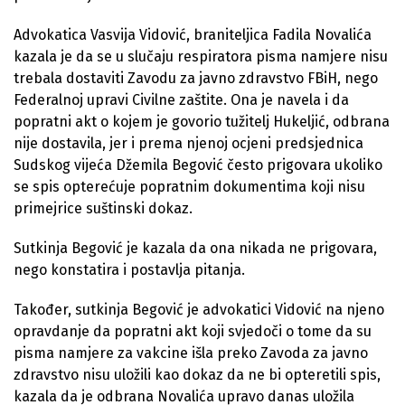
Advokatica Vasvija Vidović, braniteljica Fadila Novalića
kazala je da se u slučaju respiratora pisma namjere nisu
trebala dostaviti Zavodu za javno zdravstvo FBiH, nego
Federalnoj upravi Civilne zaštite. Ona je navela i da
popratni akt o kojem je govorio tužitelj Hukeljić, odbrana
nije dostavila, jer i prema njenoj ocjeni predsjednica
Sudskog vijeća Džemila Begović često prigovara ukoliko
se spis opterećuje popratnim dokumentima koji nisu
primejrice suštinski dokaz.
Sutkinja Begović je kazala da ona nikada ne prigovara,
nego konstatira i postavlja pitanja.
Također, sutkinja Begović je advokatici Vidović na njeno
opravdanje da popratni akt koji svjedoči o tome da su
pisma namjere za vakcine išla preko Zavoda za javno
zdravstvo nisu uložili kao dokaz da ne bi opteretili spis,
kazala da je odbrana Novalića upravo danas uložila