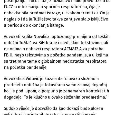
postupanju, ističući da je Tužilaštvo imalo pravo tražiti od
FUCZ-a informaciju o spornim respiratorima, čija je
nabavka bila predmet istrage, u svakom trenutku. On je
naglasio i da je Tužilaštvo takve zahtjeve slalo isključivo
u periodu do okončanja istrage.
Advokati Fadila Novalića, optuženog premijera od teških
optužbi Tužilaštva BiH brane i medijskim tekstovima, ali
ne onima o nabavci respiratora ACM812 A za potrebe
FBiH, nego tekstovima s početka pandemije, a u kojima
su tretirane teme o globalnom nedostatku respiratora
na početku pandemije.
Advokatica Vidović je kazala da “u ovako složenom
predmetu optužba je fokusirana samo za ovaj događaj
koji je pod lupom, a potpuno je zanemaren kontekst tih
događaja. To je ključno u ovako složenim predmetima.”
Sudsko vijeće je dozvolilo da kao dokazi bude uložen
veliki broj isprintanih tekstovi s poznatih i manje