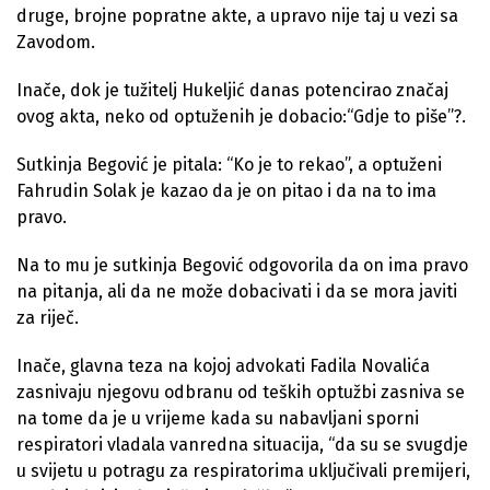
druge, brojne popratne akte, a upravo nije taj u vezi sa
Zavodom.
Inače, dok je tužitelj Hukeljić danas potencirao značaj
ovog akta, neko od optuženih je dobacio:“Gdje to piše”?.
Sutkinja Begović je pitala: “Ko je to rekao”, a optuženi
Fahrudin Solak je kazao da je on pitao i da na to ima
pravo.
Na to mu je sutkinja Begović odgovorila da on ima pravo
na pitanja, ali da ne može dobacivati i da se mora javiti
za riječ.
Inače, glavna teza na kojoj advokati Fadila Novalića
zasnivaju njegovu odbranu od teških optužbi zasniva se
na tome da je u vrijeme kada su nabavljani sporni
respiratori vladala vanredna situacija, “da su se svugdje
u svijetu u potragu za respiratorima uključivali premijeri,