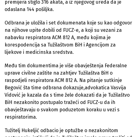
premijera stiglo 316 akata, a iz njegovog ureda da je
odaslana 144 pošiljka.
Odbrana je uložila i set dokumenata koje su kao odgovor
na njihove upite dobili od FUCZ-e, a koji su vezani za
nabavku respiratora ACM 812 A, među kojima je
korespodencija sa Tužilaštvom BiH i Agencijom za
lijekove i medicinska sredstva.
Među tim dokumentima je više obavještenja Federalne
uprave civilne zaštite na zahtjev Tužilaštva BiH o
raspodjeli respiratora ACM 812 A. Na pitanje sutkinje
Begović šta time odbrana dokazuje,advokatica Vasvija
Vidović je kazala da s time žele dokazati da je Tužilaštvo
BiH nezakonito postupalo tražeći od FUCZ-u da ih
obavještavaju o svakom poduzetom koraku u vezi s
respiratorima.
Tužitelj Hukeljić odbacio je optužbe o nezakonitom