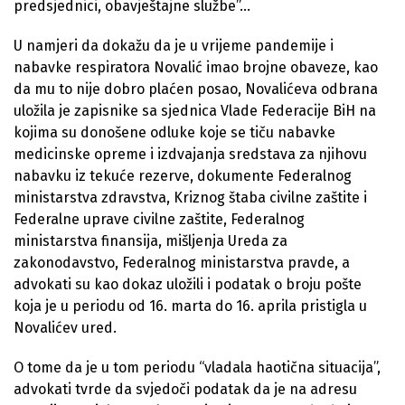
predsjednici, obavještajne službe”…
U namjeri da dokažu da je u vrijeme pandemije i
nabavke respiratora Novalić imao brojne obaveze, kao
da mu to nije dobro plaćen posao, Novalićeva odbrana
uložila je zapisnike sa sjednica Vlade Federacije BiH na
kojima su donošene odluke koje se tiču nabavke
medicinske opreme i izdvajanja sredstava za njihovu
nabavku iz tekuće rezerve, dokumente Federalnog
ministarstva zdravstva, Kriznog štaba civilne zaštite i
Federalne uprave civilne zaštite, Federalnog
ministarstva finansija, mišljenja Ureda za
zakonodavstvo, Federalnog ministarstva pravde, a
advokati su kao dokaz uložili i podatak o broju pošte
koja je u periodu od 16. marta do 16. aprila pristigla u
Novalićev ured.
O tome da je u tom periodu “vladala haotična situacija”,
advokati tvrde da svjedoči podatak da je na adresu