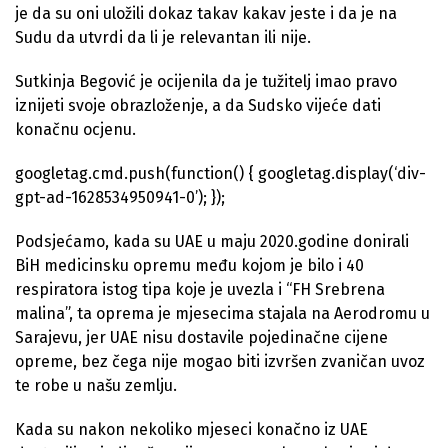
je da su oni uložili dokaz takav kakav jeste i da je na
Sudu da utvrdi da li je relevantan ili nije.
Sutkinja Begović je ocijenila da je tužitelj imao pravo
iznijeti svoje obrazloženje, a da Sudsko vijeće dati
konačnu ocjenu.
googletag.cmd.push(function() { googletag.display(‘div-
gpt-ad-1628534950941-0’); });
Podsjećamo, kada su UAE u maju 2020.godine donirali
BiH medicinsku opremu među kojom je bilo i 40
respiratora istog tipa koje je uvezla i “FH Srebrena
malina”, ta oprema je mjesecima stajala na Aerodromu u
Sarajevu, jer UAE nisu dostavile pojedinačne cijene
opreme, bez čega nije mogao biti izvršen zvaničan uvoz
te robe u našu zemlju.
Kada su nakon nekoliko mjeseci konačno iz UAE