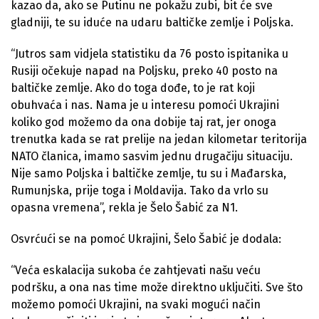
kazao da, ako se Putinu ne pokažu zubi, bit će sve
gladniji, te su iduće na udaru baltičke zemlje i Poljska.
“Jutros sam vidjela statistiku da 76 posto ispitanika u
Rusiji očekuje napad na Poljsku, preko 40 posto na
baltičke zemlje. Ako do toga dođe, to je rat koji
obuhvaća i nas. Nama je u interesu pomoći Ukrajini
koliko god možemo da ona dobije taj rat, jer onoga
trenutka kada se rat prelije na jedan kilometar teritorija
NATO članica, imamo sasvim jednu drugačiju situaciju.
Nije samo Poljska i baltičke zemlje, tu su i Mađarska,
Rumunjska, prije toga i Moldavija. Tako da vrlo su
opasna vremena”, rekla je Šelo Šabić za N1.
Osvrćući se na pomoć Ukrajini, Šelo Šabić je dodala:
“Veća eskalacija sukoba će zahtjevati našu veću
podršku, a ona nas time može direktno uključiti. Sve što
možemo pomoći Ukrajini, na svaki mogući način