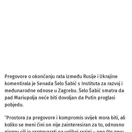
Pregovore o okončanju rata između Rusije i Ukrajine
komentirala je Senada Šelo Šabić s Instituta za razvoj i
međunarodne odnose u Zagrebu. Šelo Šabić smatra da
pad Mariupolja neće biti dovoljan da Putin proglasi
pobjedu.
“Prostora za pregovore i kompromis uvijek mora biti, ali
koliko se meni čini on nije zainteresiran za to, odnosno
njegov cilj je razgovarati na velikoj razini – ono što zovu