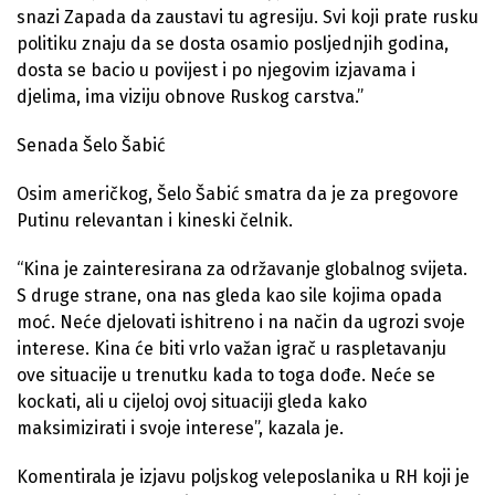
snazi Zapada da zaustavi tu agresiju. Svi koji prate rusku
politiku znaju da se dosta osamio posljednjih godina,
dosta se bacio u povijest i po njegovim izjavama i
djelima, ima viziju obnove Ruskog carstva.”
Senada Šelo Šabić
Osim američkog, Šelo Šabić smatra da je za pregovore
Putinu relevantan i kineski čelnik.
“Kina je zainteresirana za održavanje globalnog svijeta.
S druge strane, ona nas gleda kao sile kojima opada
moć. Neće djelovati ishitreno i na način da ugrozi svoje
interese. Kina će biti vrlo važan igrač u raspletavanju
ove situacije u trenutku kada to toga dođe. Neće se
kockati, ali u cijeloj ovoj situaciji gleda kako
maksimizirati i svoje interese”, kazala je.
Komentirala je izjavu poljskog veleposlanika u RH koji je