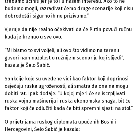
trebamo učiniti jer je to i u našem interesu. Ako to ne
budemo mogli, razrađivat ćemo druge scenarije koji nisu
dobrodošli i sigurno ih ne prizivamo.”
Vjeruje da nije realno očekivati da će Putin povući ručnu
kada je krenuo u sve ovo.
“Mi bismo to svi voljeli, ali ovo što vidimo na terenu
govori nam nažalost o ružnijem scenariju koji slijedi”,
kazala je Šelo Šabić.
Sankcije koje su uvedene vidi kao faktor koji doprinosi
osjećaju ruske ugroženosti, ali smatra da one ne mogu
dobiti rat. Ipak dodaje: “U kojoj mjeri će se iscrpljivati
ruska vojna mašinerija i ruska ekonomska snaga, bit će
faktor koji će odlučiti kada će biti spremni sjesti na stol.”
O prijetnjama ruskog diplomata upućenih Bosni i
Hercegovini, Šelo Šabić je kazala: