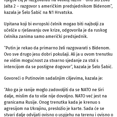
Jalta 2 – razgovor s američkim predsjednikom Bidenom”,
kazala je Šelo Šabić na N1 Hrvatska.
Upitana koji bi evropski čelnik mogao biti najbolji za
učešće u rješavanju ove krize, odgovorila je da ruskog
čelnika zanima samo američki predsjednik.
“Putin je rekao da primarno želi razgovarati s Bidenom.
Ovo sve drugo jesu dobri pokušaji. Ali ja u ovom trenutku
ne vidim mogućnost za stvarno sjedanje za stol s
intencijom da se postigne dogovor”, kazala je Šelo Šabić.
Govoreći o Putinovim sadašnjim ciljevima, kazala je:
“Ako ga je ranije moglo zadovoljiti da se NATO ne širi
dalje, mislim da to više nije dovoljno. NATO već jest na
granicama Rusije. Onog trenutka kada je krenuo s
agresijom na Ukrajinu, presložio je karte. Sada će se
stvari dalje odvijati ovisno o uspjehu na terenu i ovisno o