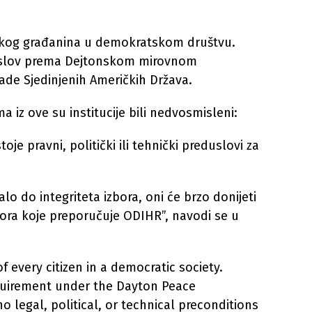
akog građanina u demokratskom društvu.
 uslov prema Dejtonskom mirovnom
ade Sjedinjenih Američkih Država.
iz ove su institucije bili nedvosmisleni:
e pravni, politički ili tehnički preduslovi za
alo do integriteta izbora, oni će brzo donijeti
bora koje preporučuje ODIHR”, navodi se u
f every citizen in a democratic society.
equirement under the Dayton Peace
o legal, political, or technical preconditions