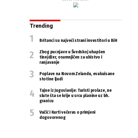
ADVERTISEMENT
Trending
Britanci su najveći strani investitori u BiH
Zbog pucnjave u Švedskoj uhapšen
tinejdžer, osumnjičen za ubistvo i
ranjavanje
Poplave na Novom Zelandu, evakuisane
stotine ljudi
Tajne iz Jugoslavije: Turisti prolaze, ne
slute šta se krije u srcu planine uz bh.
granicu
Vučić i Kurti večeras o primjeni
dogovorenog