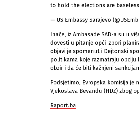
to hold the elections are baseless
— US Embassy Sarajevo (@USEmbas
Inače, iz Ambasade SAD-a su u viš
dovesti u pitanje opći izbori plani
objavi je spomenut i Dejtonski sp
politikama koje razmatraju opciju 
obzir i da će biti kažnjeni sankcija
Podsjetimo, Evropska komisija je n
Vjekoslava Bevandu (HDZ) zbog op
Raport.ba