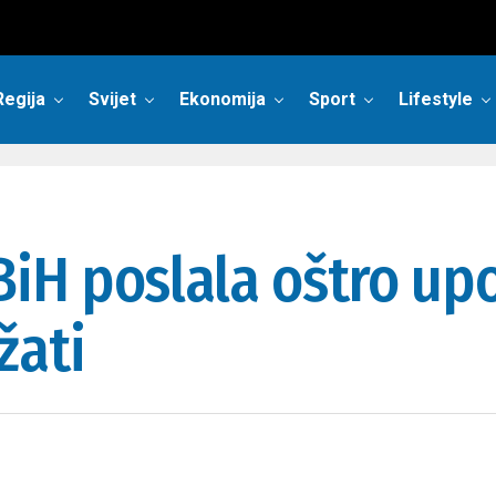
Regija
Svijet
Ekonomija
Sport
Lifestyle
H poslala oštro upoz
žati