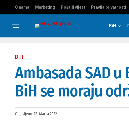
O nama
Marketing
Pošalji vijest
Pravila privatnosti
BiH
BIH
Ambasada SAD u Bi
BiH se moraju odr
Objavljeno
25. Marta 2022.