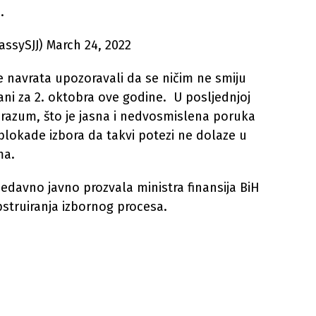
.
sySJJ) March 24, 2022
e navrata upozoravali da se ničim ne smiju
rani za 2. oktobra ove godine. U posljednjoj
orazum, što je jasna i nedvosmislena poruka
blokade izbora da takvi potezi ne dolaze u
ma.
edavno javno prozvala ministra finansija BiH
struiranja izbornog procesa.