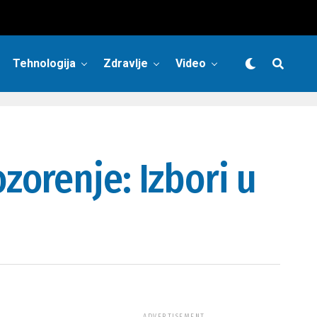
Tehnologija
Zdravlje
Video
orenje: Izbori u