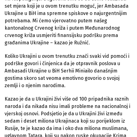
set mjera koji je u ovom trenutku moguć, jer Ambasada
Ukrajine u BiH ima spremne spiskove o najurgentnijim
potrebama. Mi ćemo vjerovatno putem našeg
kantonalnog Crvenog križa i putem Međunarodnog
crvenog križa usmjeriti finansijsku podršku prema
građanima Ukrajine – kazao je Ružnić.
Koliko Ukrajini u ovom trenutku znači svaki vid pomoći i
podrške govori i činjenica da je otpravnik poslova u
Ambasadi Ukrajine u BiH Serhii Miniailo današnjim
gostima skoro sat veoma emotivno govorio o svojoj
zemlji i o njenim narodima.
Kazao je da u Ukrajini živi više od 100 pripadnika raznih
naroda i da nikada nisu imali probleme na nacionalnoj i
vjerskoj osnovi. Podsjetio je da u Ukrajini živi između
sedam i deset miliona Ukrajinaca koji su porijeklom iz
Rusije, te je kazao da ima i oko dva miliona muslimana,
uglavnom Tatara, koji su nakon ruske okupacije Krima