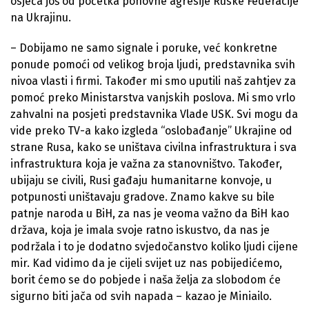
osjeća još od početka ponovne agresije Ruske Federacije
na Ukrajinu.
– Dobijamo ne samo signale i poruke, već konkretne
ponude pomoći od velikog broja ljudi, predstavnika svih
nivoa vlasti i firmi. Također mi smo uputili naš zahtjev za
pomoć preko Ministarstva vanjskih poslova. Mi smo vrlo
zahvalni na posjeti predstavnika Vlade USK. Svi mogu da
vide preko TV-a kako izgleda “oslobađanje” Ukrajine od
strane Rusa, kako se uništava civilna infrastruktura i sva
infrastruktura koja je važna za stanovništvo. Također,
ubijaju se civili, Rusi gađaju humanitarne konvoje, u
potpunosti uništavaju gradove. Znamo kakve su bile
patnje naroda u BiH, za nas je veoma važno da BiH kao
država, koja je imala svoje ratno iskustvo, da nas je
podržala i to je dodatno svjedočanstvo koliko ljudi cijene
mir. Kad vidimo da je cijeli svijet uz nas pobijedićemo,
borit ćemo se do pobjede i naša želja za slobodom će
sigurno biti jača od svih napada – kazao je Miniailo.