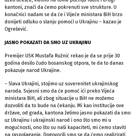
kantoni, znači da ćemo pokrenuti sve strukture. U
konačnici nadam se da će i Vijeće ministara BiH brzo
donijeti odluku o slanju pomoći u Ukrajinu – kazao je
Ogrešević.
JASNO POKAZATI DA SMO UZ UKRAJINU
Premijer USK Mustafa Ružnić rekao je da se prije 30
godina desilo čudo bosanskog otpora, te da to danas
pokazuje narod Ukrajine.
– Slava Ukrajini, stojimo uz suverenitet ukrajinskog
naroda. Svjesni smo da će pomoć ići preko Vijeća
ministara BiH, ali zbog situacije u BiH ne možemo
dozvoliti da to bude na čekanju. Mi kao institucije ove
države, od grada, kantona želimo jasno pokazati da smo
uz Ukrajinu i ukrajinski narod i ono što smo mi u
mogućnosti, ono što su naši kapaciteti, mi ćemo staviti
na raspolaganje. Dogovorili smo se da ćemo realizirati