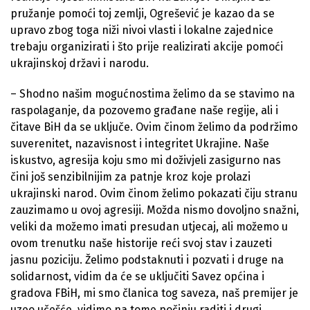
pružanje pomoći toj zemlji, Ogrešević je kazao da se
upravo zbog toga niži nivoi vlasti i lokalne zajednice
trebaju organizirati i što prije realizirati akcije pomoći
ukrajinskoj državi i narodu.
– Shodno našim mogućnostima želimo da se stavimo na
raspolaganje, da pozovemo građane naše regije, ali i
čitave BiH da se uključe. Ovim činom želimo da podržimo
suverenitet, nazavisnost i integritet Ukrajine. Naše
iskustvo, agresija koju smo mi doživjeli zasigurno nas
čini još senzibilnijim za patnje kroz koje prolazi
ukrajinski narod. Ovim činom želimo pokazati čiju stranu
zauzimamo u ovoj agresiji. Možda nismo dovoljno snažni,
veliki da možemo imati presudan utjecaj, ali možemo u
ovom trenutku naše historije reći svoj stav i zauzeti
jasnu poziciju. Želimo podstaknuti i pozvati i druge na
solidarnost, vidim da će se uključiti Savez općina i
gradova FBiH, mi smo članica tog saveza, naš premijer je
uzeo učešće, vidimo na tome počinju raditi i drugi