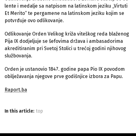
lente i medalje sa natpisom na latinskom jeziku „Virtuti
Et Merito“ te pergamene na latinskom jeziku kojim se
potvrđuje ovo odlikovanje.
Odlikovanje Orden Velikog križa viteškog reda blaženog
Pija IX dodjeljuje se šefovima država i ambasadorima
akreditiranim pri Svetoj Stolici u trećoj godini njihovog
službovanja.
Orden je ustanovio 1847. godine papa Pio IX povodom
obilježavanja njegove prve godišnjice izbora za Papu.
Raport.ba
In this article:
top