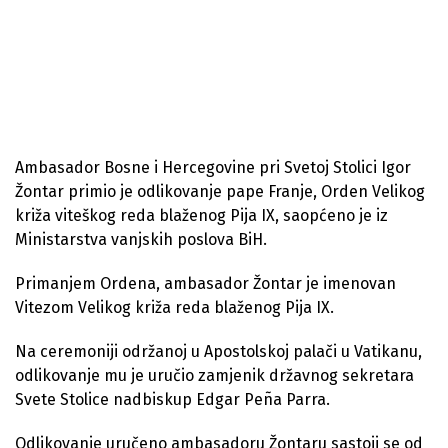
Ambasador Bosne i Hercegovine pri Svetoj Stolici Igor
Žontar primio je odlikovanje pape Franje, Orden Velikog
križa viteškog reda blaženog Pija IX, saopćeno je iz
Ministarstva vanjskih poslova BiH.
Primanjem Ordena, ambasador Žontar je imenovan
Vitezom Velikog križa reda blaženog Pija IX.
Na ceremoniji održanoj u Apostolskoj palači u Vatikanu,
odlikovanje mu je uručio zamjenik državnog sekretara
Svete Stolice nadbiskup Edgar Peña Parra.
Odlikovanje uručeno ambasadoru Žontaru sastoji se od