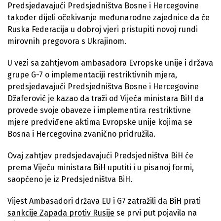
Predsjedavajući Predsjedništva Bosne i Hercegovine
također dijeli očekivanje međunarodne zajednice da će
Ruska Federacija u dobroj vjeri pristupiti novoj rundi
mirovnih pregovora s Ukrajinom.
U vezi sa zahtjevom ambasadora Evropske unije i država
grupe G-7 o implementaciji restriktivnih mjera,
predsjedavajući Predsjedništva Bosne i Hercegovine
Džaferović je kazao da traži od Vijeća ministara BiH da
provede svoje obaveze i implementira restriktivne
mjere predviđene aktima Evropske unije kojima se
Bosna i Hercegovina zvanično pridružila.
Ovaj zahtjev predsjedavajući Predsjedništva BiH će
prema Vijeću ministara BiH uputiti i u pisanoj formi,
saopćeno je iz Predsjedništva BiH.
Vijest
Ambasadori država EU i G7 zatražili da BiH prati
sankcije Zapada protiv Rusije
se prvi put pojavila na