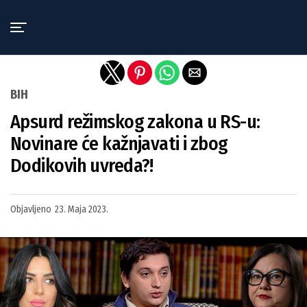
Exit mobile version
BIH
Apsurd režimskog zakona u RS-u:
Novinare će kažnjavati i zbog
Dodikovih uvreda?!
Objavljeno
23. Maja 2023.