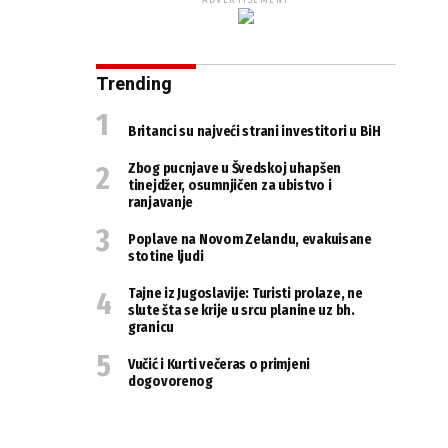
ADVERTISEMENT
Trending
Britanci su najveći strani investitori u BiH
Zbog pucnjave u Švedskoj uhapšen
tinejdžer, osumnjičen za ubistvo i
ranjavanje
Poplave na Novom Zelandu, evakuisane
stotine ljudi
Tajne iz Jugoslavije: Turisti prolaze, ne
slute šta se krije u srcu planine uz bh.
granicu
Vučić i Kurti večeras o primjeni
dogovorenog