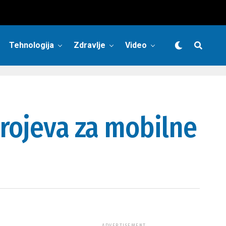
Tehnologija
Zdravlje
Video
brojeva za mobilne