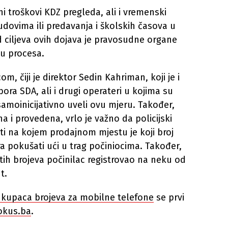
ni troškovi KDZ pregleda, ali i vremenski
udovima ili predavanja i školskih časova u
ciljeva ovih dojava je pravosudne organe
ju procesa.
, čiji je direktor Sedin Kahriman, koji je i
ra SDA, ali i drugi operateri u kojima su
samoinicijativno uveli ovu mjeru. Također,
a i provedena, vrlo je važno da policijski
ati na kojem prodajnom mjestu je koji broj
 pokušati ući u trag počiniocima. Također,
ih brojeva počinilac registrovao na neku od
t.
u kupaca brojeva za mobilne telefone
se prvi
okus.ba
.