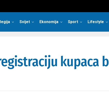
Regija
Svijet
Ekonomija
Sport
Lifestyle
registraciju kupaca 