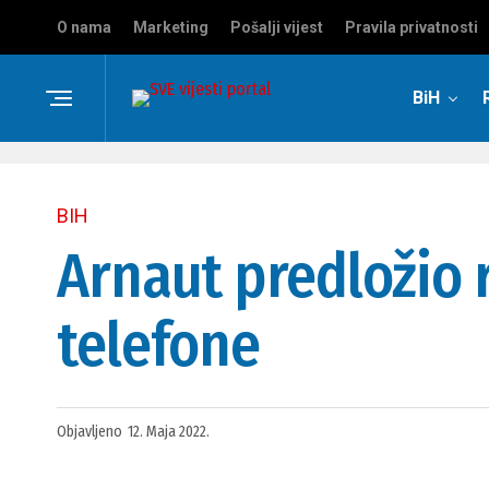
O nama
Marketing
Pošalji vijest
Pravila privatnosti
BiH
BIH
Arnaut predložio 
telefone
Objavljeno
12. Maja 2022.