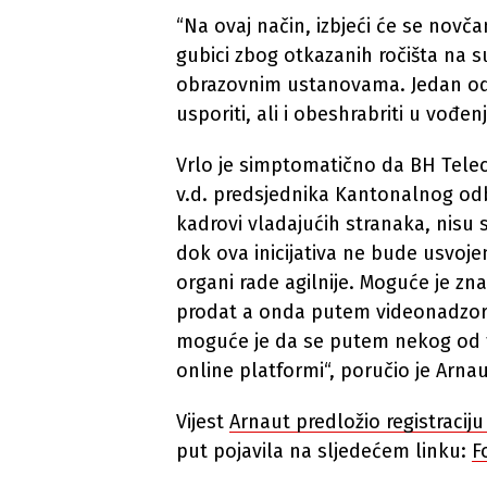
“Na ovaj način, izbjeći će se novča
gubici zbog otkazanih ročišta na s
obrazovnim ustanovama. Jedan od 
usporiti, ali i obeshrabriti u vođen
Vrlo je simptomatično da BH Telecom
v.d. predsjednika Kantonalnog odbo
kadrovi vladajućih stranaka, nisu 
dok ova inicijativa ne bude usvojen
organi rade agilnije. Moguće je zn
prodat a onda putem videonadzora
moguće je da se putem nekog od t
online platformi“, poručio je Arnau
Vijest
Arnaut predložio registracij
put pojavila na sljedećem linku:
F