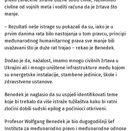
civilne od vojnih meta i voditi računa da je žrtava što
manje.
– Rezultati neše istrage su pokazali da su, iako je u
prvim danima rata bilo nastojanja u tom pravcu, principi
međunarodnog humanitarnog prava sve manje bili
uvažavani što je duže rat trajao – rekao je Benedek.
Dodao je da, nažalost, imamo mnogo civilnih žrtava u
Ukrajini ali i mnogo uništene infrastrukture među kojom
su energetske instalacije, stambene jedinice, škole i
zdravstvene ustanove.
Benedek je naglasio da su uspjeli identifikovati teme
koje bi trebalo da više istraže tužilaštva kako bi ratni
zločini dobili sudski epilog a počinioci otkriveni.
Profesor Wolfgang Benedek je bio dugogodišnji šef
Instituta za međunarodno pravo i međunarodne odnose