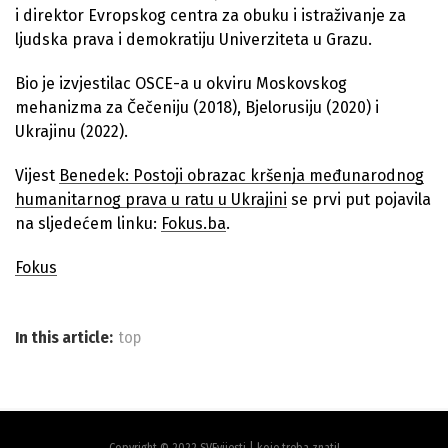
i direktor Evropskog centra za obuku i istraživanje za
ljudska prava i demokratiju Univerziteta u Grazu.
Bio je izvjestilac OSCE-a u okviru Moskovskog
mehanizma za Čečeniju (2018), Bjelorusiju (2020) i
Ukrajinu (2022).
Vijest
Benedek: Postoji obrazac kršenja međunarodnog
humanitarnog prava u ratu u Ukrajini
se prvi put pojavila
na sljedećem linku:
Fokus.ba
.
Fokus
In this article:
top
Copyright © 2022 SVEvijesti | koje treba znati!