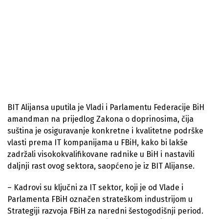
BIT Alijansa uputila je Vladi i Parlamentu Federacije BiH
amandman na prijedlog Zakona o doprinosima, čija
suština je osiguravanje konkretne i kvalitetne podrške
vlasti prema IT kompanijama u FBiH, kako bi lakše
zadržali visokokvalifikovane radnike u BiH i nastavili
daljnji rast ovog sektora, saopćeno je iz BIT Alijanse.
– Kadrovi su ključni za IT sektor, koji je od Vlade i
Parlamenta FBiH označen strateškom industrijom u
Strategiji razvoja FBiH za naredni šestogodišnji period.