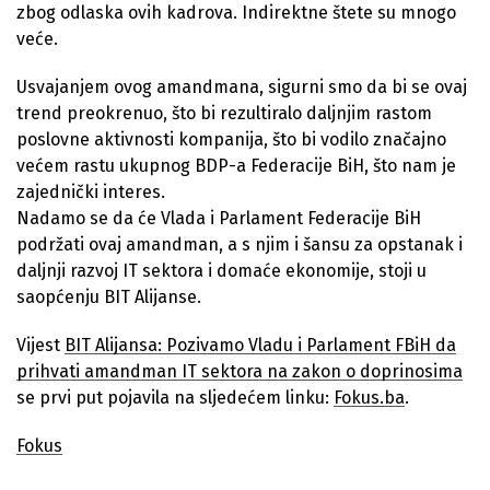
zbog odlaska ovih kadrova. Indirektne štete su mnogo
veće.
Usvajanjem ovog amandmana, sigurni smo da bi se ovaj
trend preokrenuo, što bi rezultiralo daljnjim rastom
poslovne aktivnosti kompanija, što bi vodilo značajno
većem rastu ukupnog BDP-a Federacije BiH, što nam je
zajednički interes.
Nadamo se da će Vlada i Parlament Federacije BiH
podržati ovaj amandman, a s njim i šansu za opstanak i
daljnji razvoj IT sektora i domaće ekonomije, stoji u
saopćenju BIT Alijanse.
Vijest
BIT Alijansa: Pozivamo Vladu i Parlament FBiH da
prihvati amandman IT sektora na zakon o doprinosima
se prvi put pojavila na sljedećem linku:
Fokus.ba
.
Fokus