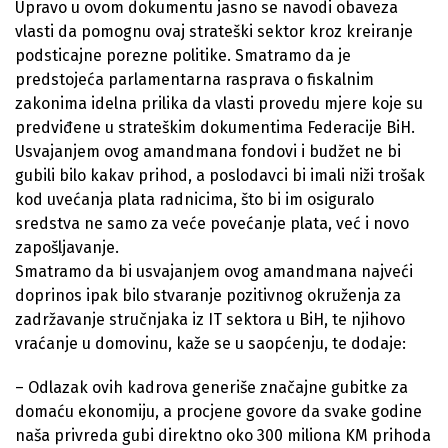
Upravo u ovom dokumentu jasno se navodi obaveza
vlasti da pomognu ovaj strateški sektor kroz kreiranje
podsticajne porezne politike. Smatramo da je
predstojeća parlamentarna rasprava o fiskalnim
zakonima idelna prilika da vlasti provedu mjere koje su
predviđene u strateškim dokumentima Federacije BiH.
Usvajanjem ovog amandmana fondovi i budžet ne bi
gubili bilo kakav prihod, a poslodavci bi imali niži trošak
kod uvećanja plata radnicima, što bi im osiguralo
sredstva ne samo za veće povećanje plata, već i novo
zapošljavanje.
Smatramo da bi usvajanjem ovog amandmana najveći
doprinos ipak bilo stvaranje pozitivnog okruženja za
zadržavanje stručnjaka iz IT sektora u BiH, te njihovo
vraćanje u domovinu, kaže se u saopćenju, te dodaje:
– Odlazak ovih kadrova generiše značajne gubitke za
domaću ekonomiju, a procjene govore da svake godine
naša privreda gubi direktno oko 300 miliona KM prihoda