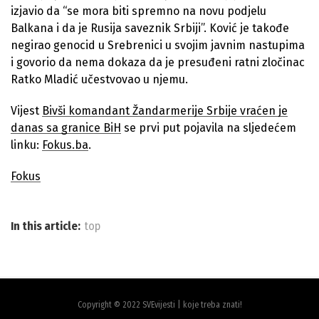
izjavio da “se mora biti spremno na novu podjelu
Balkana i da je Rusija saveznik Srbiji”. Ković je takođe
negirao genocid u Srebrenici u svojim javnim nastupima
i govorio da nema dokaza da je presuđeni ratni zločinac
Ratko Mladić učestvovao u njemu.
Vijest
Bivši komandant Žandarmerije Srbije vraćen je
danas sa granice BiH
se prvi put pojavila na sljedećem
linku:
Fokus.ba
.
Fokus
In this article:
top
Copyright © 2022 SVEvijesti | koje treba znati!