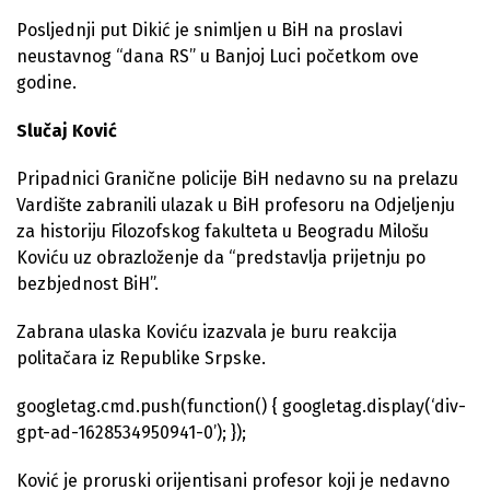
Posljednji put Dikić je snimljen u BiH na proslavi
neustavnog “dana RS” u Banjoj Luci početkom ove
godine.
Slučaj Ković
Pripadnici Granične policije BiH nedavno su na prelazu
Vardište zabranili ulazak u BiH profesoru na Odjeljenju
za historiju Filozofskog fakulteta u Beogradu Milošu
Koviću uz obrazloženje da “predstavlja prijetnju po
bezbjednost BiH”.
Zabrana ulaska Koviću izazvala je buru reakcija
politačara iz Republike Srpske.
googletag.cmd.push(function() { googletag.display(‘div-
gpt-ad-1628534950941-0’); });
Ković je proruski orijentisani profesor koji je nedavno