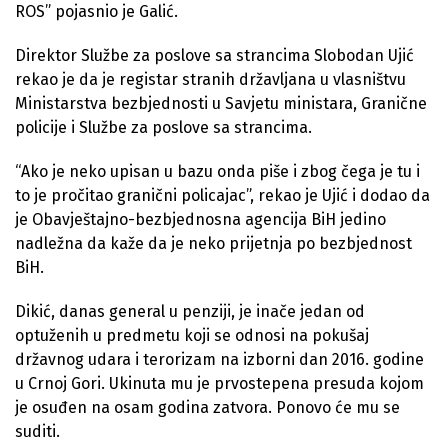
ROS” pojasnio je Galić.
Direktor Službe za poslove sa strancima Slobodan Ujić
rekao je da je registar stranih državljana u vlasništvu
Ministarstva bezbjednosti u Savjetu ministara, Granične
policije i Službe za poslove sa strancima.
“Ako je neko upisan u bazu onda piše i zbog čega je tu i
to je pročitao granični policajac”, rekao je Ujić i dodao da
je Obavještajno-bezbjednosna agencija BiH jedino
nadležna da kaže da je neko prijetnja po bezbjednost
BiH.
Dikić, danas general u penziji, je inače jedan od
optuženih u predmetu koji se odnosi na pokušaj
državnog udara i terorizam na izborni dan 2016. godine
u Crnoj Gori. Ukinuta mu je prvostepena presuda kojom
je osuđen na osam godina zatvora. Ponovo će mu se
suditi.