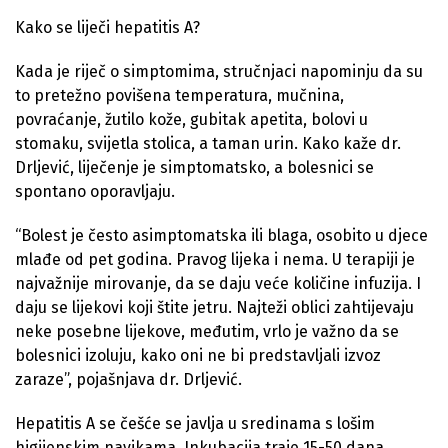
Kako se liječi hepatitis A?
Kada je riječ o simptomima, stručnjaci napominju da su
to pretežno povišena temperatura, mučnina,
povraćanje, žutilo kože, gubitak apetita, bolovi u
stomaku, svijetla stolica, a taman urin. Kako kaže dr.
Drljević, liječenje je simptomatsko, a bolesnici se
spontano oporavljaju.
“Bolest je često asimptomatska ili blaga, osobito u djece
mlađe od pet godina. Pravog lijeka i nema. U terapiji je
najvažnije mirovanje, da se daju veće količine infuzija. I
daju se lijekovi koji štite jetru. Najteži oblici zahtijevaju
neke posebne lijekove, međutim, vrlo je važno da se
bolesnici izoluju, kako oni ne bi predstavljali izvoz
zaraze”, pojašnjava dr. Drljević.
Hepatitis A se češće se javlja u sredinama s lošim
higijenskim navikama. Inkubacija traje 15-50 dana,