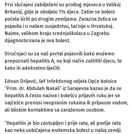
Prvi slučajevi zabilježeni su prošlog mjeseca u Velikoj
Britaniji, gdje je oboljelo 114 djece. Zatim se bolest
počela širiti po drugim zemljama. Zarazna žutica se
pojavila i u našem susjedstvu, tačnije u Hrvatskoj.
Naime, velikom broju srednjoškolaca u Zagrebu
dijagnosticirana je ova bolest.
Stručnjaci su za naš portal pojasnili kako možemo
prepoznati hepatitis A, na koji način zaštititi djecu, te
kako ih adekvatno liječiti.
Ednan Drljević, šef Infektivnog odjela Opće bolnice
“Prim. dr. Abdulah Nakaš” iz Sarajevoa kazao je da se
hepatitis A često naziva i bolešću prljavih ruku jer se
najčešće prenosi neopranim rukama ili prljavom vodom,
ali bliskim kontaktima sa zaraženom osobom.
“Hepatitis je bio zastupljen i prije rata, ali poslije rata
kao neka uobičajena endemska bolest u našoj zemlji.