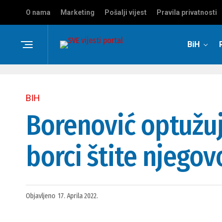
O nama
Marketing
Pošalji vijest
Pravila privatnosti
BiH
BIH
Borenović optužuj
borci štite njego
Objavljeno
17. Aprila 2022.