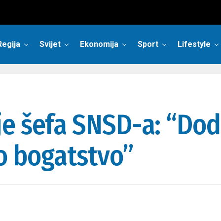
Regija
Svijet
Ekonomija
Sport
Lifestyle
e šefa SNSD-a: “Dodi
vo bogatstvo”