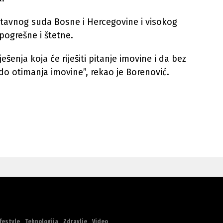
tavnog suda Bosne i Hercegovine i visokog
pogrešne i štetne.
ešenja koja će riješiti pitanje imovine i da bez
o otimanja imovine”, rekao je Borenović.
festyle
Tehnologija
Zdravlje
Video