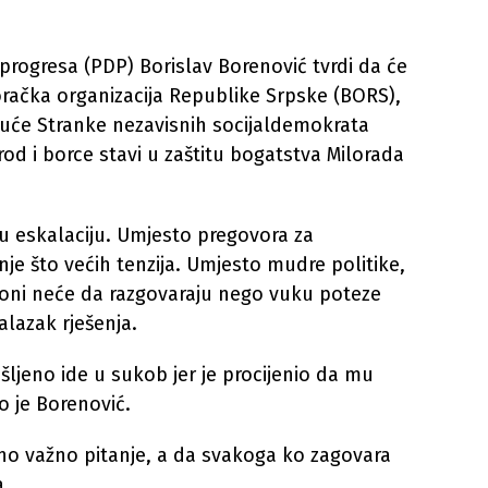
progresa (PDP) Borislav Borenović tvrdi da će
oračka organizacija Republike Srpske (BORS),
dajuće Stranke nezavisnih socijaldemokrata
rod i borce stavi u zaštitu bogatstva Milorada
u u eskalaciju. Umjesto pregovora za
anje što većih tenzija. Umjesto mudre politike,
 oni neće da razgovaraju nego vuku poteze
alazak rješenja.
jeno ide u sukob jer je procijenio da mu
o je Borenović.
dno važno pitanje, a da svakoga ko zagovara
a.