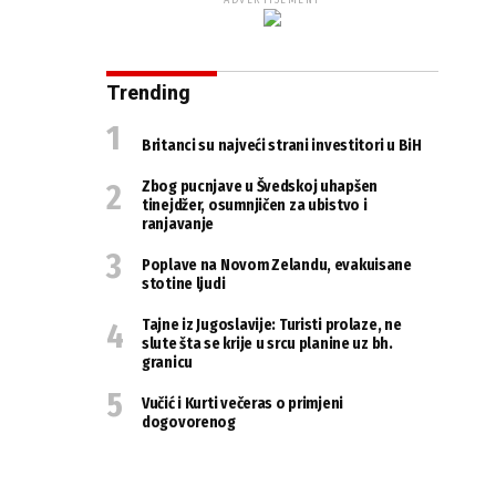
ADVERTISEMENT
Trending
Britanci su najveći strani investitori u BiH
Zbog pucnjave u Švedskoj uhapšen
tinejdžer, osumnjičen za ubistvo i
ranjavanje
Poplave na Novom Zelandu, evakuisane
stotine ljudi
Tajne iz Jugoslavije: Turisti prolaze, ne
slute šta se krije u srcu planine uz bh.
granicu
Vučić i Kurti večeras o primjeni
dogovorenog