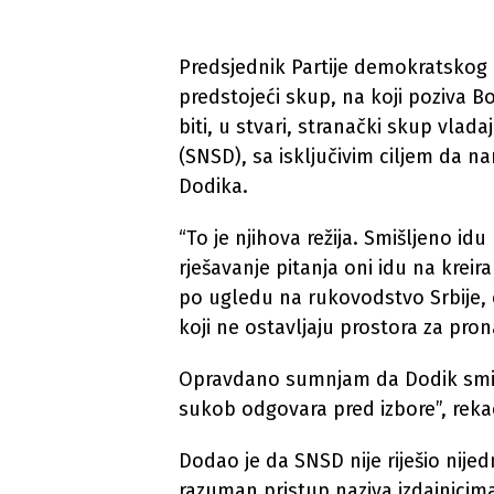
Predsjednik Partije demokratskog 
predstojeći skup, na koji poziva B
biti, u stvari, stranački skup vla
(SNSD), sa isključivim ciljem da na
Dodika.
“To je njihova režija. Smišljeno id
rješavanje pitanja oni idu na kreir
po ugledu na rukovodstvo Srbije,
koji ne ostavljaju prostora za pron
Opravdano sumnjam da Dodik smišl
sukob odgovara pred izbore”, reka
Dodao je da SNSD nije riješio nije
razuman pristup naziva izdajnicim