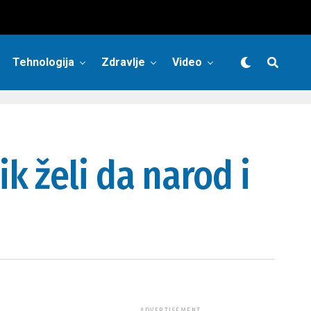
Tehnologija
Zdravlje
Video
k želi da narod i