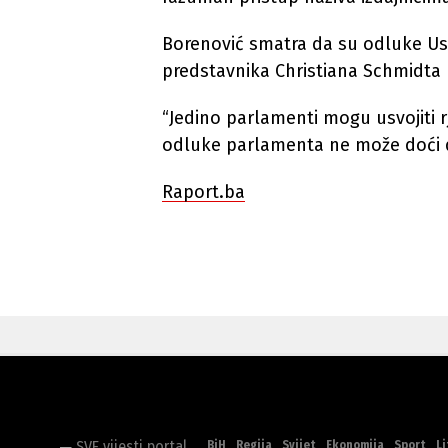
Borenović smatra da su odluke Us
predstavnika Christiana Schmidta 
“Jedino parlamenti mogu usvojiti rj
odluke parlamenta ne može doći d
Raport.ba
BiH
Regija
Svijet
Ekonomija
Sport
Li