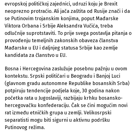
evropskoj političkoj zajednici, udruzi koju je Brexit
neoprezno protraćio. Ali jača zaštita od Rusije znači i da
se Putinovim trojanskim konjima, poput Mađarske
Viktora Orbana i Srbije Aleksandra Vučića, treba
odlučnije suprotstaviti. To prije svega postavlja pitanja o
provođenju temeljnih zakonskih obaveza članstva
Mađarske u EU i daljnjeg statusa Srbije kao zemlje
kandidata za članstvo u EU.
Bosna i Hercegovina zaslužuje posebnu pažnju u ovom
kontekstu. Srpski političari u Beogradu i Banjoj Luci
(glavnom gradu autonomne Republike bosanskih Srba)
potpiruju tendencije podjela koje, 30 godina nakon
početka rata u Jugoslaviji, razbijaju krhku bosansko-
hercegovačku konfederaciju. Čak se čini mogućim novi
rat između etničkih grupa u zemlji. Velikosrpski
separatisti mogu biti sigurni u aktivnu podršku
Putinovog režima.