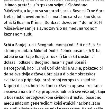
je imao preteču u “srpskom svijetu” Slobodana
Miloševića, u kojem su sunarodnjaci iz Bosne i Crne Gore
trebali biti dovedeni kući u matično carstvo, kao što su
etnički Rusi na Krimu i Donbasu dovedeni “ doma” 2014.
Miloševićev san je slavno završio na međunarodnom
kaznenom sudu.
Srbi u Banjoj Luci i Beogradu moraju odlučiti na čijoj će
strani pripadati. Milorad Dodik, čelnik bosanskih Srba,
odbio je sankcije Rusiji, a ruski (i kineski) izaslanici
dolaze i odlaze u Beograd. Jasan signal Bosni i
Hercegovini, kao i Crnoj Gori članici NATO-a, pokazao bi
da se ove dvije države ubrajaju u dio demokratskog
svijeta i da pripadaju proširenoj evropskoj zajednici.
Napori da se izborni zakoni i državna uprava prestanu
zasnivati ​​na etničkoj proporcionalnosti sve više odjekuju
u bosanskohercegovačkom civilnom društvu, posebno
među mlađom generacijom kojoj etnički nacionalizam