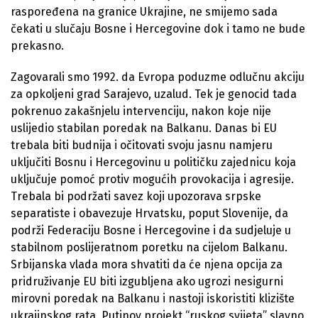
raspoređena na granice Ukrajine, ne smijemo sada
čekati u slučaju Bosne i Hercegovine dok i tamo ne bude
prekasno.
Zagovarali smo 1992. da Evropa poduzme odlučnu akciju
za opkoljeni grad Sarajevo, uzalud. Tek je genocid tada
pokrenuo zakašnjelu intervenciju, nakon koje nije
uslijedio stabilan poredak na Balkanu. Danas bi EU
trebala biti budnija i očitovati svoju jasnu namjeru
uključiti Bosnu i Hercegovinu u političku zajednicu koja
uključuje pomoć protiv mogućih provokacija i agresije.
Trebala bi podržati savez koji upozorava srpske
separatiste i obavezuje Hrvatsku, poput Slovenije, da
podrži Federaciju Bosne i Hercegovine i da sudjeluje u
stabilnom poslijeratnom poretku na cijelom Balkanu.
Srbijanska vlada mora shvatiti da će njena opcija za
pridruživanje EU biti izgubljena ako ugrozi nesigurni
mirovni poredak na Balkanu i nastoji iskoristiti klizište
ukrajinskog rata. Putinov projekt “ruskog svijeta” slavno