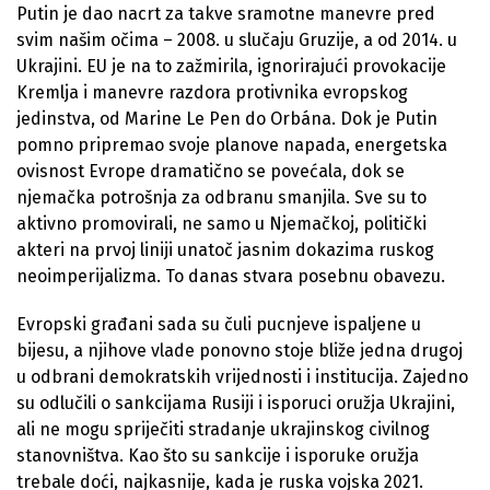
Putin je dao nacrt za takve sramotne manevre pred
svim našim očima – 2008. u slučaju Gruzije, a od 2014. u
Ukrajini. EU je na to zažmirila, ignorirajući provokacije
Kremlja i manevre razdora protivnika evropskog
jedinstva, od Marine Le Pen do Orbána. Dok je Putin
pomno pripremao svoje planove napada, energetska
ovisnost Evrope dramatično se povećala, dok se
njemačka potrošnja za odbranu smanjila. Sve su to
aktivno promovirali, ne samo u Njemačkoj, politički
akteri na prvoj liniji unatoč jasnim dokazima ruskog
neoimperijalizma. To danas stvara posebnu obavezu.
Evropski građani sada su čuli pucnjeve ispaljene u
bijesu, a njihove vlade ponovno stoje bliže jedna drugoj
u odbrani demokratskih vrijednosti i institucija. Zajedno
su odlučili o sankcijama Rusiji i isporuci oružja Ukrajini,
ali ne mogu spriječiti stradanje ukrajinskog civilnog
stanovništva. Kao što su sankcije i isporuke oružja
trebale doći, najkasnije, kada je ruska vojska 2021.