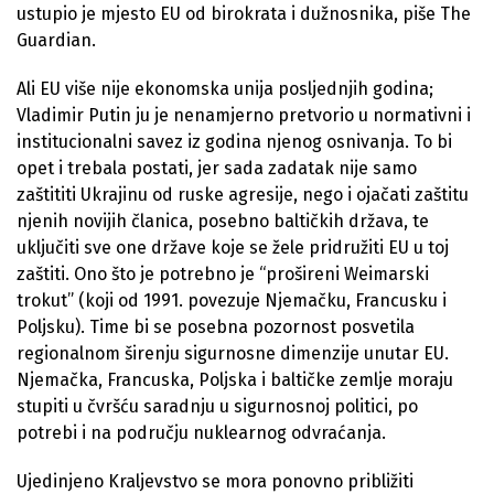
ustupio je mjesto EU od birokrata i dužnosnika, piše The
Guardian.
Ali EU više nije ekonomska unija posljednjih godina;
Vladimir Putin ju je nenamjerno pretvorio u normativni i
institucionalni savez iz godina njenog osnivanja. To bi
opet i trebala postati, jer sada zadatak nije samo
zaštititi Ukrajinu od ruske agresije, nego i ojačati zaštitu
njenih novijih članica, posebno baltičkih država, te
uključiti sve one države koje se žele pridružiti EU u toj
zaštiti. Ono što je potrebno je “prošireni Weimarski
trokut” (koji od 1991. povezuje Njemačku, Francusku i
Poljsku). Time bi se posebna pozornost posvetila
regionalnom širenju sigurnosne dimenzije unutar EU.
Njemačka, Francuska, Poljska i baltičke zemlje moraju
stupiti u čvršću saradnju u sigurnosnoj politici, po
potrebi i na području nuklearnog odvraćanja.
Ujedinjeno Kraljevstvo se mora ponovno približiti