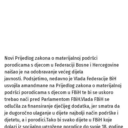
Novi Prijedlog zakona o materijalnoj podršci
porodicama s djecom u Federaciji Bosne i Hercegovine
naišao je na odobravanje većeg dijela
javnosti. Podsjetimo, nedavno je Vlada Federacije BiH
usvojila amandmane na Prijedlog zakona o materijalnoj
podršci porodicama s djecom u FBiH te bi se uskoro
trebao naći pred Parlamentom FBiH.Vlada FBiH se
odlučila za finansiranje dječijeg dodatka, jer smatra da
je dugoročno ulaganje u dijete najbolji način podrške i
djetetu, a i porodici.Tako bi svako dijete u FBiH koje
dolazi iz socijalno ugrožene porodice do svoje 18. godine