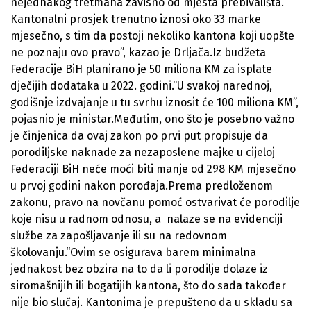
nejednakog tretmana zavisno od mjesta prebivališta.
Kantonalni prosjek trenutno iznosi oko 33 marke
mjesečno, s tim da postoji nekoliko kantona koji uopšte
ne poznaju ovo pravo”, kazao je Drljača.Iz budžeta
Federacije BiH planirano je 50 miliona KM za isplate
dječijih dodataka u 2022. godini.“U svakoj narednoj,
godišnje izdvajanje u tu svrhu iznosit će 100 miliona KM”,
pojasnio je ministar.Međutim, ono što je posebno važno
je činjenica da ovaj zakon po prvi put propisuje da
porodiljske naknade za nezaposlene majke u cijeloj
Federaciji BiH neće moći biti manje od 298 KM mjesečno
u prvoj godini nakon porođaja.Prema predloženom
zakonu, pravo na novčanu pomoć ostvarivat će porodilje
koje nisu u radnom odnosu, a nalaze se na evidenciji
službe za zapošljavanje ili su na redovnom
školovanju.“Ovim se osigurava barem minimalna
jednakost bez obzira na to da li porodilje dolaze iz
siromašnijih ili bogatijih kantona, što do sada također
nije bio slučaj. Kantonima je prepušteno da u skladu sa