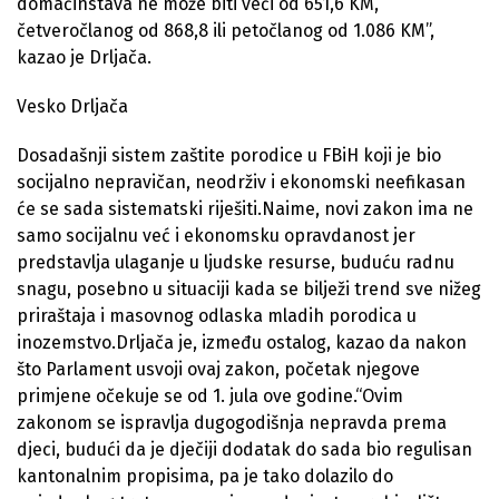
domaćinstava ne može biti veći od 651,6 KM,
četveročlanog od 868,8 ili petočlanog od 1.086 KM”,
kazao je Drljača.
Vesko Drljača
Dosadašnji sistem zaštite porodice u FBiH koji je bio
socijalno nepravičan, neodrživ i ekonomski neefikasan
će se sada sistematski riješiti.Naime, novi zakon ima ne
samo socijalnu već i ekonomsku opravdanost jer
predstavlja ulaganje u ljudske resurse, buduću radnu
snagu, posebno u situaciji kada se bilježi trend sve nižeg
priraštaja i masovnog odlaska mladih porodica u
inozemstvo.Drljača je, između ostalog, kazao da nakon
što Parlament usvoji ovaj zakon, početak njegove
primjene očekuje se od 1. jula ove godine.“Ovim
zakonom se ispravlja dugogodišnja nepravda prema
djeci, budući da je dječiji dodatak do sada bio regulisan
kantonalnim propisima, pa je tako dolazilo do