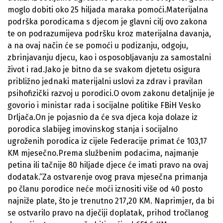
moglo dobiti oko 25 hiljada maraka pomoći.Materijalna
podrška porodicama s djecom je glavni cilj ovo zakona
te on podrazumijeva podršku kroz materijalna davanja,
a na ovaj način će se pomoći u podizanju, odgoju,
zbrinjavanju djecu, kao i osposobljavanju za samostalni
život i rad.Jako je bitno da se svakom djetetu osigura
približno jednaki materijalni uslovi za zdrav i pravilan
psihofizički razvoj u porodici.O ovom zakonu detaljnije je
govorio i ministar rada i socijalne politike FBiH Vesko
Drljača.On je pojasnio da će sva djeca koja dolaze iz
porodica slabijeg imovinskog stanja i socijalno
ugroženih porodica iz cijele Federacije primat će 103,17
KM mjesečno.Prema službenim podacima, najmanje
petina ili tačnije 80 hiljade djece će imati pravo na ovaj
dodatak.“Za ostvarenje ovog prava mjesečna primanja
po članu porodice neće moći iznositi više od 40 posto
najniže plate, što je trenutno 217,20 KM. Naprimjer, da bi
se ostvarilo pravo na dječiji doplatak, prihod tročlanog