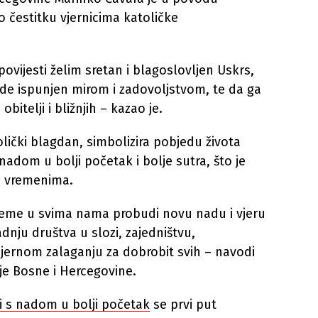
 čestitku vjernicima katoličke
povijesti želim sretan i blagoslovljen Uskrs,
de ispunjen mirom i zadovoljstvom, te da ga
itelji i bližnjih – kazao je.
olički blagdan, simbolizira pobjedu života
nadom u bolji početak i bolje sutra, što je
m vremenima.
jeme u svima nama probudi novu nadu i vjeru
radnju društva u slozi, zajedništvu,
mjernom zalaganju za dobrobit svih – navodi
ije Bosne i Hercegovine.
ti s nadom u bolji početak
se prvi put