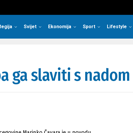
Regija
Svijet
Ekonomija
Sport
Lifestyle
a ga slaviti s nadom
rcegovine Marinko Čavara je u povodu