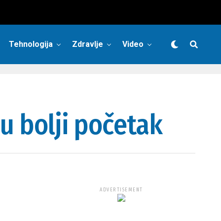
Tehnologija
Zdravlje
Video
 u bolji početak
ADVERTISEMENT