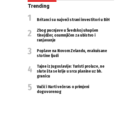
Trending
Britanci su najveći strani investitori u BiH
Zbog pucnjave u Švedskoj uhapšen
tinejdžer, osumnjičen za ubistvo i
ranjavanje
Poplave na Novom Zelandu, evakuisane
stotine ljudi
Tajne iz Jugoslavije: Turisti prolaze, ne
slute šta se krije u srcu planine uz bh.
granicu
Vučić i Kurti večeras o primjeni
dogovorenog