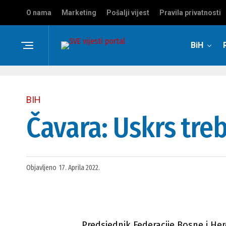
O nama
Marketing
Pošalji vijest
Pravila privatnosti
BiH
BIH
Čavara: Uskrs treb
Objavljeno
17. Aprila 2022.
Predsjednik Federacije Bosne i He