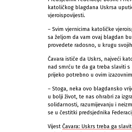
katoličkog blagdana Uskrsa uputio
vjeroispovijesti.
– Svim vjernicima katoličke vjerois
sa željom da vam ovaj blagdan bu
provedete radosno, u krugu svojih ob
Čavara ističe da Uskrs, najveći kat
nad smrću te da ga treba slaviti s 
prijeko potrebno u ovim izazovni
– Stoga, neka ovo blagdansko vri
u bolji život, te nas ohrabri za izg
solidarnosti, razumijevanju i neiz
se u čestitki predsjednika Federac
Vijest
Čavara: Uskrs treba ga slavi