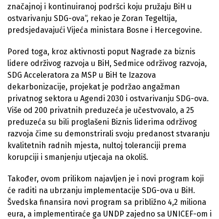
značajnoj i kontinuiranoj podršci koju pružaju BiH u
ostvarivanju SDG-ova“, rekao je Zoran Tegeltija,
predsjedavajući Vijeća ministara Bosne i Hercegovine.
Pored toga, kroz aktivnosti poput Nagrade za biznis
lidere održivog razvoja u BiH, Sedmice održivog razvoja,
SDG Acceleratora za MSP u BiH te Izazova
dekarbonizacije, projekat je podržao angažman
privatnog sektora u Agendi 2030 i ostvarivanju SDG-ova.
Više od 200 privatnih preduzeća je učestvovalo, a 25
preduzeća su bili proglašeni Biznis liderima održivog
razvoja čime su demonstrirali svoju predanost stvaranju
kvalitetnih radnih mjesta, nultoj toleranciji prema
korupciji i smanjenju utjecaja na okoliš.
Također, ovom prilikom najavljen je i novi program koji
će raditi na ubrzanju implementacije SDG-ova u BiH.
Švedska finansira novi program sa približno 4,2 miliona
eura, a implementiraće ga UNDP zajedno sa UNICEF-om i