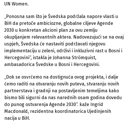
UN Women.
„Ponosna sam što je Švedska podržala napore vlasti u
BiH da pretoče ambiciozne, globalne ciljeve Agende
2030 u konkretan akcioni plan za ovu zemlju
okupljanjem relevantnih aktera. Nadovezujući se na ovaj
uspjeh, Švedska će nastaviti podržavati njegovu
implementaciju u zeleni, održivi i inkluzivni rast u Bosni i
Hercegovini“, istakla je Johanna Strömquist,
ambasadorica Švedske u Bosni i Hercegovini.
„Dok se osvrćemo na dostignuća ovog projekta, i dalje
ćemo raditi na otvaranju novih puteva, stvaranju novih
partnerstava i gradnji na postavljenim temeljima kako
bismo bili sigurni da nas narednih osam godina dovedu
do punog ostvarenja Agende 2030“. kaže Ingrid
Macdonald, rezidentna koordinatorica Ujedinjenih
nacija u BiH.