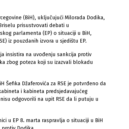
cegovine (BiH), uključujući Milorada Dodika,
riselu prisustvovati debati u
kog parlamenta (EP) o situaciji u BiH,
) iz pouzdanih izvora u sjedištu EP.
oja insistira na uvođenju sankcija protiv
ka zbog poteza koji su izazvali blokadu
iH Šefika Džaferovića za RSE je potvrđeno da
 kabineta i kabineta predsjedavajućeg
nisu odgovorili na upit RSE da li putuju u
i u EP 8. marta raspravlja o situaciji u BiH
protiv Dodika.