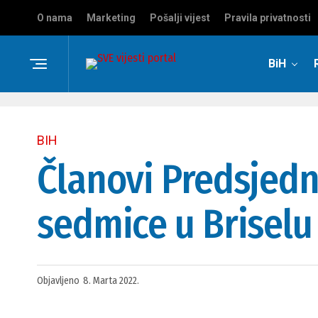
O nama
Marketing
Pošalji vijest
Pravila privatnosti
BiH
BIH
Članovi Predsjedni
sedmice u Briselu
Objavljeno
8. Marta 2022.