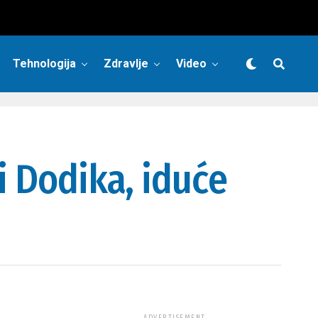
Tehnologija
Zdravlje
Video
i Dodika, iduće