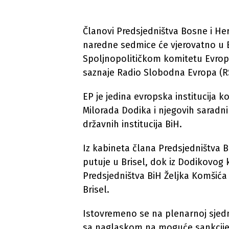
Članovi Predsjedništva Bosne i Her
naredne sedmice će vjerovatno u B
Spoljnopolitičkom komitetu Evrops
saznaje Radio Slobodna Evropa (RSE
EP je jedina evropska institucija k
Milorada Dodika i njegovih saradni
državnih institucija BiH.
Iz kabineta člana Predsjedništva B
putuje u Brisel, dok iz Dodikovog
Predsjedništva BiH Željka Komšića 
Brisel.
Istovremeno se na plenarnoj sjednic
sa naglaskom na moguće sankcije 