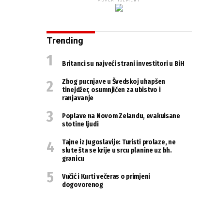
ADVERTISEMENT
Trending
Britanci su najveći strani investitori u BiH
Zbog pucnjave u Švedskoj uhapšen
tinejdžer, osumnjičen za ubistvo i
ranjavanje
Poplave na Novom Zelandu, evakuisane
stotine ljudi
Tajne iz Jugoslavije: Turisti prolaze, ne
slute šta se krije u srcu planine uz bh.
granicu
Vučić i Kurti večeras o primjeni
dogovorenog