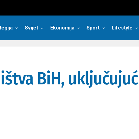
Regija
Svijet
Ekonomija
Sport
Lifestyle
štva BiH, uključujuć