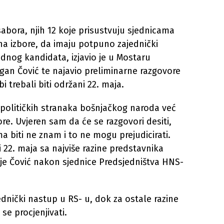
bora, njih 12 koje prisustvuju sjednicama
 na izbore, da imaju potpuno zajednički
ednog kandidata, izjavio je u Mostaru
gan Čović te najavio preliminarne razgovore
 trebali biti održani 22. maja.
io političkih stranaka bošnjačkog naroda već
re. Uvjeren sam da će se razgovori desiti,
a biti ne znam i to ne mogu prejudicirati.
i 22. maja sa najviše razine predstavnika
 je Čović nakon sjednice Predsjedništva HNS-
dnički nastup u RS- u, dok za ostale razine
 se procjenjivati.