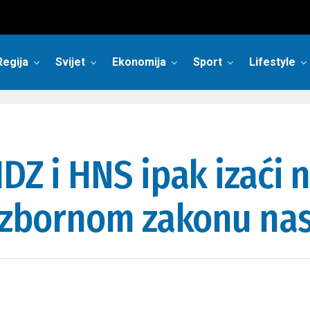
Regija
Svijet
Ekonomija
Sport
Lifestyle
DZ i HNS ipak izaći n
 Izbornom zakonu nas