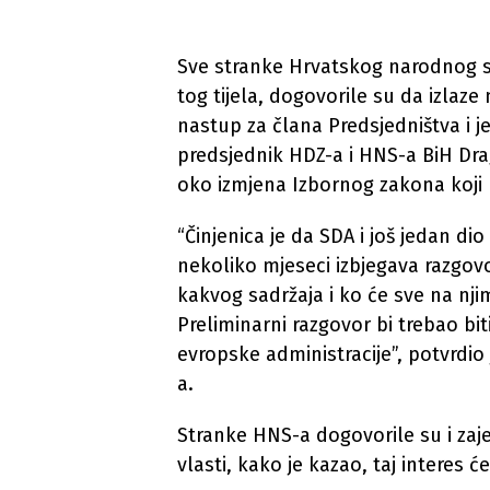
Sve stranke Hrvatskog narodnog sa
tog tijela, dogovorile su da izlaze
nastup za člana Predsjedništva i j
predsjednik HDZ-a i HNS-a BiH Dra
oko izmjena Izbornog zakona koji bi
“Činjenica je da SDA i još jedan d
nekoliko mjeseci izbjegava razgovo
kakvog sadržaja i ko će sve na njim
Preliminarni razgovor bi trebao bit
evropske administracije”, potvrdio
a.
Stranke HNS-a dogovorile su i zaje
vlasti, kako je kazao, taj interes će