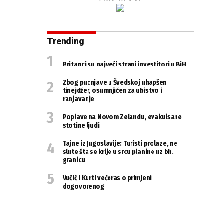
ADVERTISEMENT
Trending
Britanci su najveći strani investitori u BiH
Zbog pucnjave u Švedskoj uhapšen
tinejdžer, osumnjičen za ubistvo i
ranjavanje
Poplave na Novom Zelandu, evakuisane
stotine ljudi
Tajne iz Jugoslavije: Turisti prolaze, ne
slute šta se krije u srcu planine uz bh.
granicu
Vučić i Kurti večeras o primjeni
dogovorenog