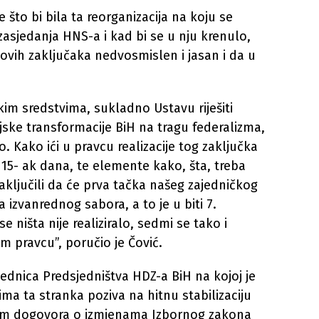
 što bi bila ta reorganizacija na koju se
asjedanja HNS-a i kad bi se u nju krenulo,
hovih zaključaka nedvosmislen i jasan i da u
čkim sredstvima, sukladno Ustavu riješiti
ijske transformacije BiH na tragu federalizma,
. Kako ići u pravcu realizacije tog zaključka
 15- ak dana, te elemente kako, šta, treba
aključili da će prva tačka našeg zajedničkog
 izvanrednog sabora, a to je u biti 7.
 ništa nije realiziralo, sedmi se tako i
m pravcu”, poručio je Čović.
jednica Predsjedništva HDZ-a BiH na kojoj je
a ta stranka poziva na hitnu stabilizaciju
njem dogovora o izmjenama Izbornog zakona