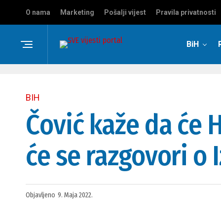
O nama
Marketing
Pošalji vijest
Pravila privatnosti
BiH
BIH
Čović kaže da će H
će se razgovori o
Objavljeno
9. Maja 2022.