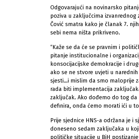
Odgovarajući na novinarsko pitanje
poziva u zaključcima izvanrednog z
Čović smatra kako je članak 7. nji
sebi nema ništa prikriveno.
“Kaže se da će se pravnim i politi
pitanje institucionalne i organizac
konsocijacijske demokracije i drugo
ako se ne stvore uvjeti u narednih
sjesti…i mislim da smo maloprije z
rada biti implementacija zaključaka
zaključak. Ako dođemo do tog da se
definira, onda ćemo morati ići u to
Prije sjednice HNS-a održana je i s
doneseno sedam zaključaka u kojim
političke situacije u BiH postiza