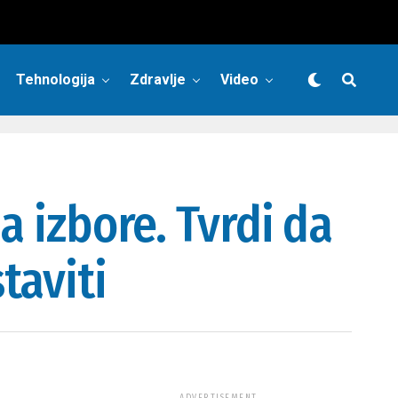
Tehnologija
Zdravlje
Video
a izbore. Tvrdi da
taviti