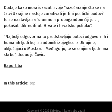
Dodaje kako mora iskazati svoje “razočaranje što se na
žrtvi Ukrajine nastoje zarađivati jeftini politički bodovi”
te se nastavlja sa “sramnom propagandom čiji je cilj
pokušati dikreditirati Hrvate i hrvatsku politiku”.
“Najbolji odgovor na to predstavljaju potezi odgovornih i
humanih ljudi koji su udomili izbjeglice iz Ukrajine,
uključujući u Mostaru i Međugorju, te se o njima tjednima
skrbe”, dodao je Čović.
Raport.ba
In this article:
top
Copyright © 2022 SVEvijesti | koje treba znati!