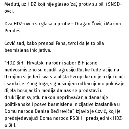
Međuti, uz HDZ koji nije glasao ‘za’, protiv su bili i SNSD-
ovci.
Dva HDZ-ovca su glasala protiv – Dragan Čović i Marina
Pendeš.
Čović sad, kako prenosi Fena, tvrdi da je to bila
besmislena inicijativa.
“HDZ BiH i Hrvatski narodni sabor BiH jasno i
nedvosmisleno su osudili agresiju Ruske Federacije na
Ukrajinu slijedeći sva stajališta Evropske unije uključujući
i sankcije. Zbog toga, s gnušanjem odbacujemo pokušaje
dijela bošnjačkih medija da nas se predstavi u
drukčijem svjetlu nakon neprihvaćanja današnje
politikanske i posve besmislene inicijative izaslanika u
Domu naroda Denisa Bećirevića”, izjavio je Čović, koji je
predsjedavajući Doma naroda PSBiH i predsjednik HDZ-
a BiH.