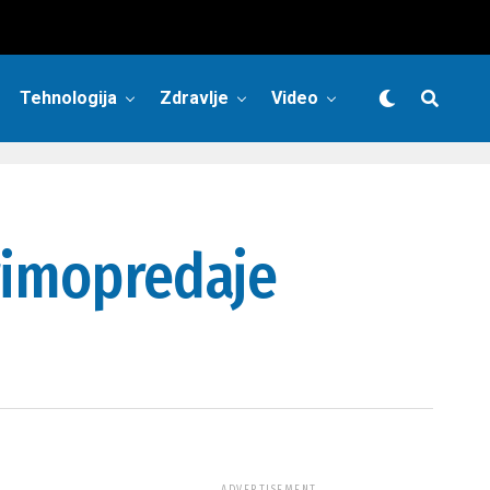
Tehnologija
Zdravlje
Video
primopredaje