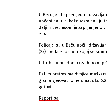
U Beču je uhapšen jedan državljanin
uočeni na ulici kako razmjenjuju t
daljim pretresom je zaplijenjeno v
eura.
Policajci su u Beču uočili državlja
(25) predaje torbu u kojoj se sumn
U torbi su bili dodaci za heroin, p
Daljim pretresima dvojice muškarac
grama vjerovatno heroina, oko 5.24
gotovini.
Raport.ba