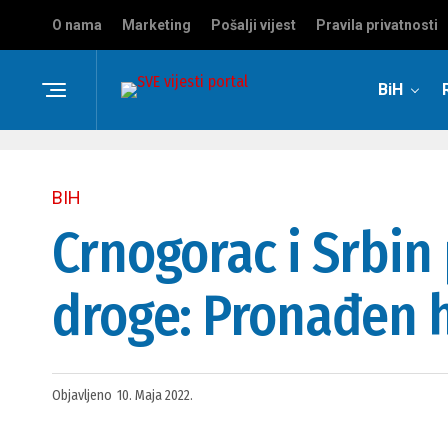
O nama
Marketing
Pošalji vijest
Pravila privatnosti
BiH
BIH
Crnogorac i Srbin
droge: Pronađen h
Objavljeno
10. Maja 2022.