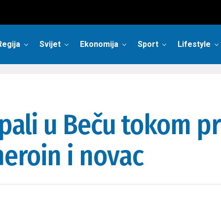
Regija
Svijet
Ekonomija
Sport
Lifestyle
 pali u Beču tokom 
eroin i novac