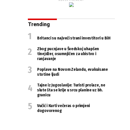
ADVERTISEMENT
Trending
Britanci su najveći strani investitori u BiH
Zbog pucnjave u Švedskoj uhapšen
tinejdžer, osumnjičen za ubistvo i
ranjavanje
Poplave na Novom Zelandu, evakuisane
stotine ljudi
Tajne iz Jugoslavije: Turisti prolaze, ne
slute šta se krije u srcu planine uz bh.
granicu
Vučić i Kurti večeras o primjeni
dogovorenog