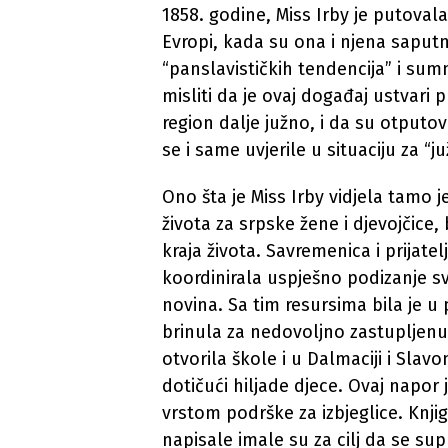
1858. godine, Miss Irby je putoval
Evropi, kada su ona i njena saput
“panslavističkih tendencija” i sum
misliti da je ovaj događaj ustvari
region dalje južno, i da su otputova
se i same uvjerile u situaciju za “j
Ono šta je Miss Irby vidjela tamo 
života za srpske žene i djevojčice,
kraja života. Savremenica i prijate
koordinirala uspješno podizanje sv
novina. Sa tim resursima bila je u p
brinula za nedovoljno zastupljenu 
otvorila škole i u Dalmaciji i Slav
dotičući hiljade djece. Ovaj napor
vrstom podrške za izbjeglice. Knjig
napisale imale su za cilj da se su