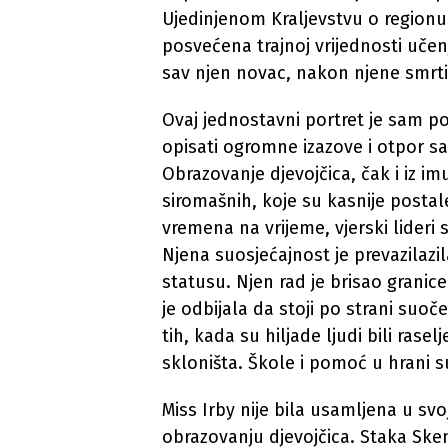
Ujedinjenom Kraljevstvu o regionu i
posvećena trajnoj vrijednosti učenj
sav njen novac, nakon njene smrti,
Ovaj jednostavni portret je sam po 
opisati ogromne izazove i otpor sa
Obrazovanje djevojčica, čak i iz im
siromašnih, koje su kasnije postale
vremena na vrijeme, vjerski lideri 
Njena suosjećajnost je prevazilazil
statusu. Njen rad je brisao grani
je odbijala da stoji po strani suo
tih, kada su hiljade ljudi bili rasel
skloništa. Škole i pomoć u hrani su 
Miss Irby nije bila usamljena u svo
obrazovanju djevojčica. Staka Sken