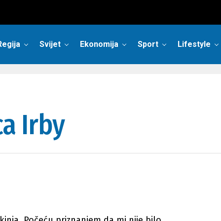
Regija
Svijet
Ekonomija
Sport
Lifestyle
a Irby
etkinja. Počeću priznanjem da mi nije bilo