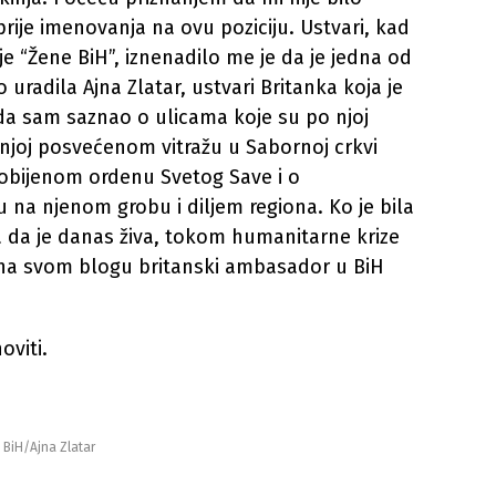
rije imenovanja na ovu poziciju. Ustvari, kad
e “Žene BiH”, iznenadilo me je da je jedna od
no uradila Ajna Zlatar, ustvari Britanka koja je
da sam saznao o ulicama koje su po njoj
 njoj posvećenom vitražu u Sabornoj crkvi
dobijenom ordenu Svetog Save i o
na njenom grobu i diljem regiona. Ko je bila
ila da je danas živa, tokom humanitarne krize
še na svom blogu britanski ambasador u BiH
oviti.
e BiH/Ajna Zlatar