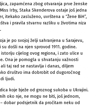
teljica, zapamćena zbog otvaranja prve ženske
 Miss Irby, Staka Skenderova ostaje još jedna
er, itekako zasluženo, uvrštena u “Žene BiH”,
štva i pravila stvarnu razliku u životima niza
.
ja je po svojoj želji sahranjena u Sarajevu,
i su došli na njen sprovod 1911. godine.
istoriju cijelog ovog regiona, i zato ulice u
me. Ona je pomogla u shvatanju važnosti
ali taj rad se nastavlja i danas, diljem
svako društvo ima dobrobit od dugoročnog
i ljudi.
ca koje bježe od groznog sukoba u Ukrajini.
 onih oko nje, ne mogu ne biti, još jednom,
e – dobar podsjetnik da pročitam neku od