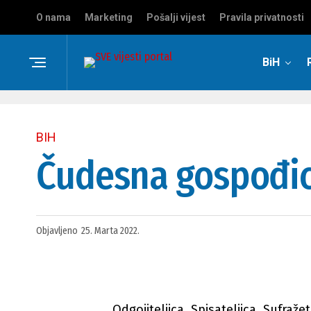
O nama
Marketing
Pošalji vijest
Pravila privatnosti
BiH
BIH
Čudesna gospođic
Objavljeno
25. Marta 2022.
Odgojiteljica. Spisateljica. Sufraž