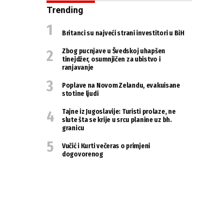
Trending
Britanci su najveći strani investitori u BiH
Zbog pucnjave u Švedskoj uhapšen
tinejdžer, osumnjičen za ubistvo i
ranjavanje
Poplave na Novom Zelandu, evakuisane
stotine ljudi
Tajne iz Jugoslavije: Turisti prolaze, ne
slute šta se krije u srcu planine uz bh.
granicu
Vučić i Kurti večeras o primjeni
dogovorenog