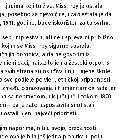
 ljudima koji tu žive. Miss Irby je ostala
a, posebno za djevojčice, i zaviještala je da
 1911. godine, bude iskorišten za tu svrhu.
sebi impresivan, ali ne uspijeva ni približno
 kojim se Miss Irby sigurno susrela.
ućnijih porodica, a da ne govorim iz
 njeni đaci, nailazilo je na žestoki otpor. S
sa svih strana su osuđivali nju i njene škole.
a sve podjele po vjeri, etničkoj pripadnosti i
ce između obrazovanja i humanitarnog rada jer
čena sa nepravdom, uključujući i tokom 1870-
jeni – pa je zato uspostavila sirotišta i
ostali njeni najveći prioriteti.
jim naporima, niti u svojoj predanosti
derova je bila još jedna pionirka u polju