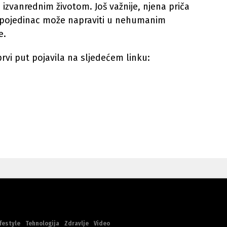
izvanrednim životom. Još važnije, njena priča
u pojedinac može napraviti u nehumanim
e.
rvi put pojavila na sljedećem linku:
festyle
Tehnologija
Zdravlje
Video