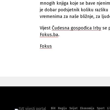
mnogih knjiga koje se bave njenim 
je dobar podsjetnik koliku razlik
vremenima za naše bližnje, za ljud
Vijest
Čudesna gospođica Irby
se p
Fokus.ba
.
Fokus
BiH
Regija
Svijet
Ekonomija
Sport
Li