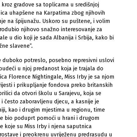
a kroz gradove sa toplicama u središnjoj
nica uhapšene na Karpatima zbog njihovih
nje na špijunažu. Uskoro su puštene, i volim
 produbio njihovo snažno interesovanje za
le u dio koji je sada Albanija i Srbija, kako bi
užne slavene”.
je duboko potreslo, posebno represivni uslovi
 budeći u njoj predanost koja je trajala do
ljica Florence Nightingale, Miss Irby je sa njom
ijesti i prikupljanje fondova preko britanskih
rilici da otvori školu u Sarajevu, koja se
i često zaboravljenu djecu, a kasnije je
oniji, kao i drugim mjestima u regionu, time
 je bio poduprt pomoći u hrani i drugom
e koje su Miss Irby i njena saputnica
prostave i preokrenu uvriježenu predrasudu u