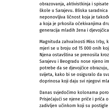
obrazovanja, aktivistkinja i spisa
škole u Sarajevu. Bliska saradnica
neponovljiva ličnost koja je takođ
a koja je prkosila očekivanjima dru
generacija mladih žena i djevojčica
Magnituda zahvalnosti Miss Irby, ko
mjeri se u broju od 15 000 onih koj
Njena ostavština se prenosila kroz 
Sarajevu i Beogradu nose njeno i
potrebe da se djevojčice obrazuju, 
svijeta, kako bi se osiguralo da 
doprinosa koji daju svi njegovi mlad
Danas svjedočimo kolonama porodi
Prisjećajući se njene priče i priča
zadivljen učinkom koji su postigl