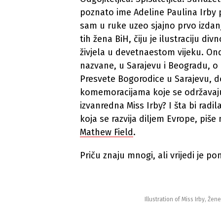
poznato ime Adeline Paulina Irby p
sam u ruke uzeo sjajno prvo izdanj
tih žena BiH, čiju je ilustraciju div
živjela u devetnaestom vijeku. On
nazvane, u Sarajevu i Beogradu, o
Presvete Bogorodice u Sarajevu, 
komemoracijama koje se održavaju 
izvanredna Miss Irby? I šta bi rad
koja se razvija diljem Evrope, pi
Mathew Field
.
Priču znaju mnogi, ali vrijedi je pon
Illustration of Miss Irby, Žen