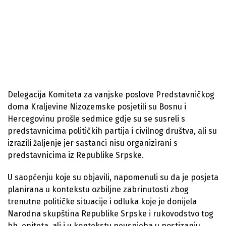
Delegacija Komiteta za vanjske poslove Predstavničkog
doma Kraljevine Nizozemske posjetili su Bosnu i
Hercegovinu prošle sedmice gdje su se susreli s
predstavnicima političkih partija i civilnog društva, ali su
izrazili žaljenje jer sastanci nisu organizirani s
predstavnicima iz Republike Srpske.
U saopćenju koje su objavili, napomenuli su da je posjeta
planirana u kontekstu ozbiljne zabrinutosti zbog
trenutne političke situacije i odluka koje je donijela
Narodna skupština Republike Srpske i rukovodstvo tog
bh. eniteta, ali i u kontekstu neuspjeha u postizanju