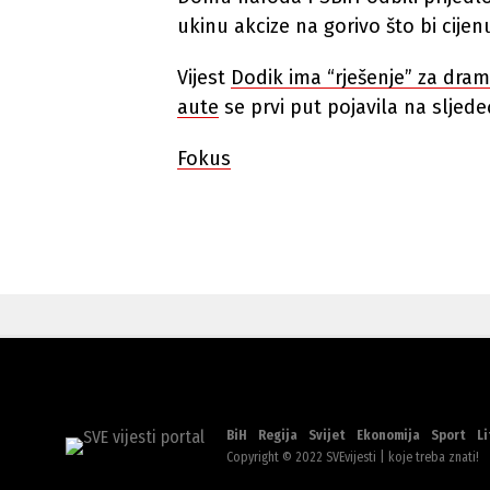
ukinu akcize na gorivo što bi cijen
Vijest
Dodik ima “rješenje” za drama
aute
se prvi put pojavila na sljed
Fokus
BiH
Regija
Svijet
Ekonomija
Sport
Li
Copyright © 2022 SVEvijesti | koje treba znati!