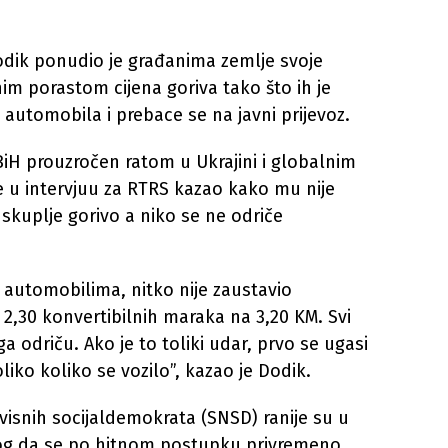
odik ponudio je građanima zemlje svoje
im porastom cijena goriva tako što ih je
automobila i prebace se na javni prijevoz.
BiH prouzročen ratom u Ukrajini i globalnim
u intervjuu za RTRS kazao kako mu nije
 skuplje gorivo a niko se ne odriče
u automobilima, nitko nije zaustavio
 2,30 konvertibilnih maraka na 3,20 KM. Svi
a odriču. Ako je to toliki udar, prvo se ugasi
oliko koliko se vozilo”, kazao je Dodik.
isnih socijaldemokrata (SNSD) ranije su u
log da se po hitnom postupku privremeno