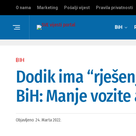
O nama
Marketing
Pošalji vijest
Pravila privatnosti
BiH
BIH
Dodik ima “rješenj
BiH: Manje vozite
Objavljeno
24. Marta 2022.