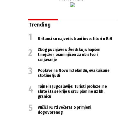
ADVERTISEMENT
Trending
Britanci su najveći strani investitori u BiH
Zbog pucnjave u Švedskoj uhapšen
tinejdžer, osumnjičen za ubistvo i
ranjavanje
Poplave na Novom Zelandu, evakuisane
stotine ljudi
Tajne iz Jugoslavije: Turisti prolaze, ne
slute šta se krije u srcu planine uz bh.
granicu
Vučić i Kurti večeras o primjeni
dogovorenog