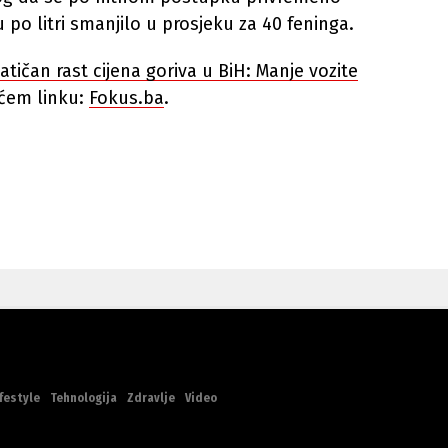
u po litri smanjilo u prosjeku za 40 feninga.
tičan rast cijena goriva u BiH: Manje vozite
ećem linku:
Fokus.ba
.
festyle
Tehnologija
Zdravlje
Video