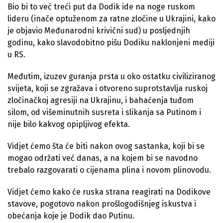
Bio bi to već treći put da Dodik ide na noge ruskom
lideru (inače optuženom za ratne zločine u Ukrajini, kako
je objavio Međunarodni krivični sud) u posljednjih
godinu, kako slavodobitno pišu Dodiku naklonjeni mediji
u RS.
Međutim, izuzev guranja prsta u oko ostatku civiliziranog
svijeta, koji se zgražava i otvoreno suprotstavlja ruskoj
zločinačkoj agresiji na Ukrajinu, i bahaćenja tuđom
silom, od višeminutnih susreta i slikanja sa Putinom i
nije bilo kakvog opipljivog efekta.
Vidjet ćemo šta će biti nakon ovog sastanka, koji bi se
mogao održati već danas, a na kojem bi se navodno
trebalo razgovarati o cijenama plina i novom plinovodu.
Vidjet ćemo kako će ruska strana reagirati na Dodikove
stavove, pogotovo nakon prošlogodišnjeg iskustva i
obećanja koje je Dodik dao Putinu.