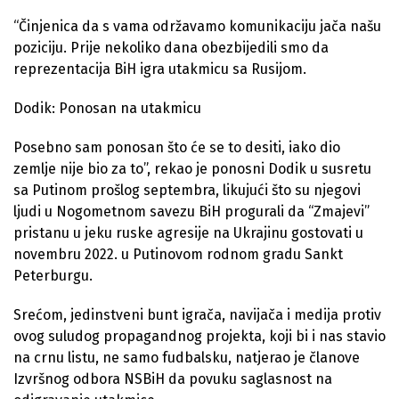
“Činjenica da s vama održavamo komunikaciju jača našu
poziciju. Prije nekoliko dana obezbijedili smo da
reprezentacija BiH igra utakmicu sa Rusijom.
Dodik: Ponosan na utakmicu
Posebno sam ponosan što će se to desiti, iako dio
zemlje nije bio za to”, rekao je ponosni Dodik u susretu
sa Putinom prošlog septembra, likujući što su njegovi
ljudi u Nogometnom savezu BiH progurali da “Zmajevi”
pristanu u jeku ruske agresije na Ukrajinu gostovati u
novembru 2022. u Putinovom rodnom gradu Sankt
Peterburgu.
Srećom, jedinstveni bunt igrača, navijača i medija protiv
ovog suludog propagandnog projekta, koji bi i nas stavio
na crnu listu, ne samo fudbalsku, natjerao je članove
Izvršnog odbora NSBiH da povuku saglasnost na