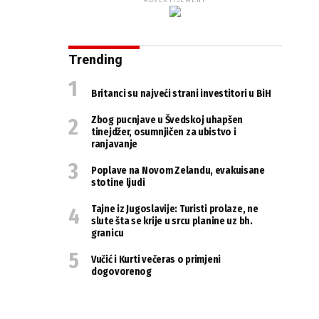
ADVERTISEMENT
Trending
Britanci su najveći strani investitori u BiH
Zbog pucnjave u Švedskoj uhapšen
tinejdžer, osumnjičen za ubistvo i
ranjavanje
Poplave na Novom Zelandu, evakuisane
stotine ljudi
Tajne iz Jugoslavije: Turisti prolaze, ne
slute šta se krije u srcu planine uz bh.
granicu
Vučić i Kurti večeras o primjeni
dogovorenog