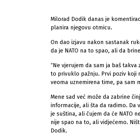
Milorad Dodik danas je komentir
planira njegovu otmicu.
On dao izjavu nakon sastanak ruko
da je NATO na to spao, ali da brin
“Ne vjerujem da sam ja baš takva zvi
to privuklo pažnju. Prvi poziv koji 
veoma uznemirena time, pa sam mo
Mene sad već može da zabrine čin
informacije, ali šta da radimo. Da
je suština, ali čujem da će NATO 
nije spao na to, ali vidjećemo. Niš
Dodik.