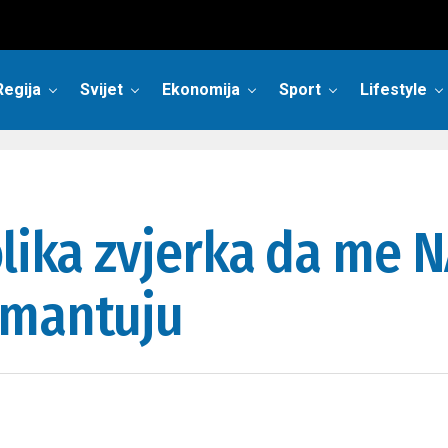
Regija
Svijet
Ekonomija
Sport
Lifestyle
lika zvjerka da me N
emantuju