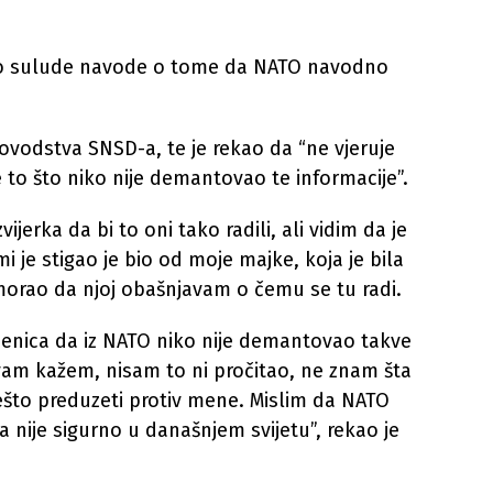
ao sulude navode o tome da NATO navodno
vodstva SNSD-a, te je rekao da “ne vjeruje
e to što niko nije demantovao te informacije”.
jerka da bi to oni tako radili, ali vidim da je
mi je stigao je bio od moje majke, koja je bila
rao da njoj obašnjavam o čemu se tu radi.
jenica da iz NATO niko nije demantovao takve
 vam kažem, nisam to ni pročitao, ne znam šta
nešto preduzeti protiv mene. Mislim da NATO
ta nije sigurno u današnjem svijetu”, rekao je