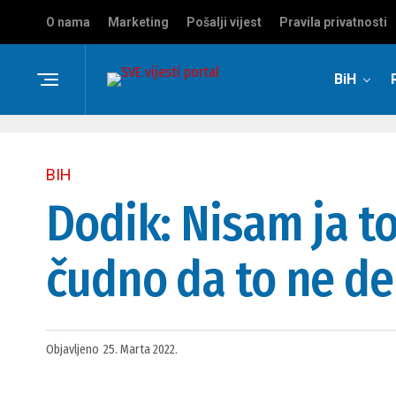
O nama
Marketing
Pošalji vijest
Pravila privatnosti
BiH
BIH
Dodik: Nisam ja to
čudno da to ne d
Objavljeno
25. Marta 2022.