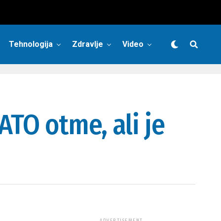
Tehnologija
Zdravlje
Video
ATO otme, ali je