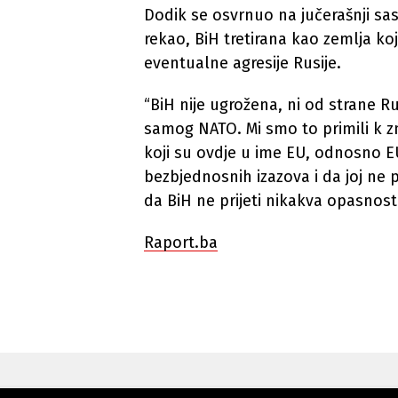
Dodik se osvrnuo na jučerašnji sa
rekao, BiH tretirana kao zemlja ko
eventualne agresije Rusije.
“BiH nije ugrožena, ni od strane Rus
samog NATO. Mi smo to primili k znan
koji su ovdje u ime EU, odnosno E
bezbjednosnih izazova i da joj ne pr
da BiH ne prijeti nikakva opasnost
Raport.ba