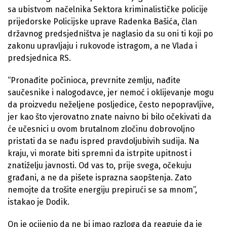
sa ubistvom načelnika Sektora kriminalističke policije
prijedorske Policijske uprave Radenka Bašića, član
državnog predsjedništva je naglasio da su oni ti koji po
zakonu upravljaju i rukovode istragom, a ne Vlada i
predsjednica RS.
“Pronađite počinioca, prevrnite zemlju, nađite
saučesnike i nalogodavce, jer nemoć i oklijevanje mogu
da proizvedu neželjene posljedice, često nepopravljive,
jer kao što vjerovatno znate naivno bi bilo očekivati da
će učesnici u ovom brutalnom zločinu dobrovoljno
pristati da se nađu ispred pravdoljubivih sudija. Na
kraju, vi morate biti spremni da istrpite upitnost i
znatiželju javnosti. Od vas to, prije svega, očekuju
građani, a ne da pišete isprazna saopštenja. Zato
nemojte da trošite energiju prepirući se sa mnom”,
istakao je Dodik.
On je ocijenio da ne bi imao razloga da reaguje da je