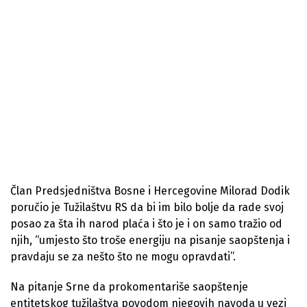
Član Predsjedništva Bosne i Hercegovine Milorad Dodik
poručio je Tužilaštvu RS da bi im bilo bolje da rade svoj
posao za šta ih narod plaća i što je i on samo tražio od
njih, “umjesto što troše energiju na pisanje saopštenja i
pravdaju se za nešto što ne mogu opravdati”.
Na pitanje Srne da prokomentariše saopštenje
entitetskog tužilaštva povodom njegovih navoda u vezi