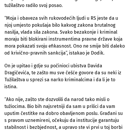
tužilaštvo radilo svoj posao.
“Moja i obaveza svih rukovodećih ljudi u RS jeste da u
njoj umjesto pokušaja bilo kakvog zakona brutalnog
nasilja, vlada sila zakona. Svako bezakonje i kriminal
moraju biti blokirani instrumentima pravne države koja
mora pokazati svoju efikasnost. Ono ne smije biti daleko
od krivično-pravnih sankcija”, istakao je Dodik.
On je upitao i gdje su počinioci ubistva Davida
Dragičevića, te zašto mu sve češće govore da su neki iz
Tužilaštva u sprezi sa narko kriminalcima i da li je to
istina.
“Ako nije, zašto ste dozvolili da narod tako misli o
tužiocima. Bio bih najsretniji da sam u prilici da vam
uputim čestitke na dobro obavljenom poslu. Građani su
s pravom uznemireni, očekuju da institucije garantuju
stabilnost i bezbjednost, a upravo ste vi prvi u toj borbi