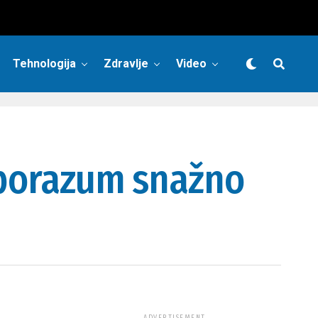
Tehnologija
Zdravlje
Video
 sporazum snažno