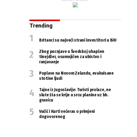
ADVERTISEMENT
Trending
Britanci su najveći strani investitori u BiH
Zbog pucnjave u Švedskoj uhapšen
tinejdžer, osumnjičen za ubistvo i
ranjavanje
Poplave na Novom Zelandu, evakuisane
stotine ljudi
Tajne iz Jugoslavije: Turisti prolaze, ne
slute šta se krije u srcu planine uz bh.
granicu
Vučić i Kurti večeras o primjeni
dogovorenog