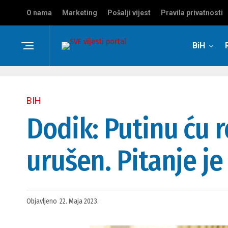
O nama
Marketing
Pošalji vijest
Pravila privatnosti
BiH
BIH
Dodik: Putinu ću 
urušen. Pitanje je 
Objavljeno
22. Maja 2023.