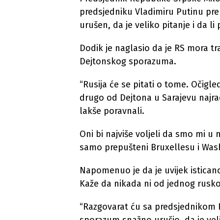
predsjedniku Vladimiru Putinu pre
urušen, da je veliko pitanje i da li 
Dodik je naglasio da je RS mora traži
Dejtonskog sporazuma.
“Rusija će se pitati o tome. Očigl
drugo od Dejtona u Sarajevu najrad
lakše poravnali.
Oni bi najviše voljeli da smo mi u 
samo prepušteni Bruxellesu i Wash
Napomenuo je da je uvijek istican
Kaže da nikada ni od jednog rusko
“Razgovarat ću sa predsjednikom 