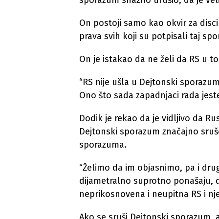
sporazum snažno urušio, da je veli
On postoji samo kao okvir za disci
prava svih koji su potpisali taj sp
On je istakao da ne želi da RS u t
“RS nije ušla u Dejtonski sporazu
Ono što sada zapadnjaci rada jeste
Dodik je rekao da je vidljivo da Ru
Dejtonski sporazum značajno srušen,
sporazuma.
“Želimo da im objasnimo, pa i dru
dijametralno suprotno ponašaju,
neprikosnovena i neupitna RS i nje
Ako se sruši Dejtonski sporazum, a