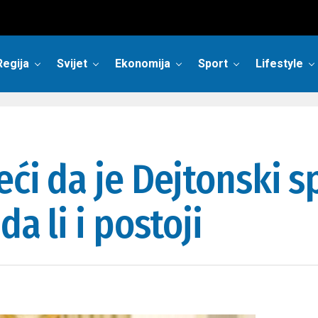
Regija
Svijet
Ekonomija
Sport
Lifestyle
reći da je Dejtonski
da li i postoji