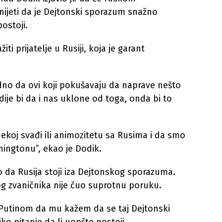
nijeti da je Dejtonski sporazum snažno
postoji.
ti prijatelje u Rusiji, koja je garant
edno da ovi koji pokušavaju da naprave nešto
ije bi da i nas uklone od toga, onda bi to
nekoj svađi ili animozitetu sa Rusima i da smo
ingtonu”, ekao je Dodik.
o da Rusija stoji iza Dejtonskog sporazuma.
g zvaničnika nije čuo suprotnu poruku.
Putinom da mu kažem da se taj Dejtonski