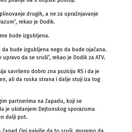
ko pitanje da li uopšte postoji.
plinovanje drugih, a ne za upražnjavanje
orazum”, rekao je Dodik.
ome bude izgubljena.
m da bude izgubljena nego da bude ojačana.
 upravo da se sruši”, rekao je Dodik za ATV.
sija savršeno dobro zna poziciju RS i da je
 ali da ruska strana i dalje stoji iza tog
gim partnerima na Zapadu, koji se
 da je ukidanjem Dejtonskog sporazuma
n dalji put.
 Zapad čini najviše da to sruši, moramo da