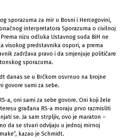
og sporazuma za mir u Bosni i Hercegovini,
konačnog interpretatora Sporazuma o civilnoj
 Prema nizu odluka Ustavnog suda BiH ne
uka visokog predstavnika ospori, a prema
vnik zadržava pravo i da smjenjuje političare
jtonskog sporazuma.
midt danas se u Brčkom osvrnuo na brojne
ni govore sami za sebe.
RS-a, oni sami za sebe govore. Oni koji žele
nteresu građana RS-a moraju prvo razmisliti
njati se. Ja sam strpljiv, ovo je maraton –
imo da se stvari odvijaju u jednoj mirnoj
make”, kazao je Schmidt.