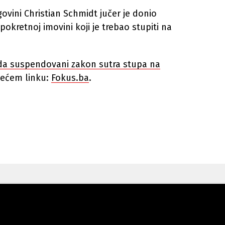
govini Christian Schmidt jučer je donio
kretnoj imovini koji je trebao stupiti na
i da suspendovani zakon sutra stupa na
edećem linku:
Fokus.ba
.