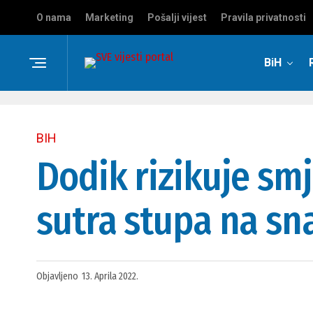
O nama
Marketing
Pošalji vijest
Pravila privatnosti
BiH
BIH
Dodik rizikuje sm
sutra stupa na sn
Objavljeno
13. Aprila 2022.