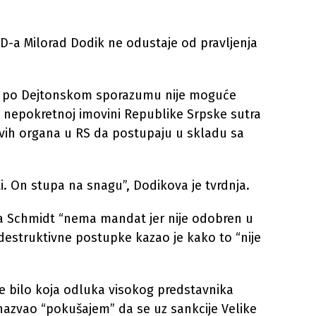
SD-a Milorad Dodik ne odustaje od pravljenja
a po Dejtonskom sporazumu nije moguće
o nepokretnoj imovini Republike Srpske sutra
 svih organa u RS da postupaju u skladu sa
ti. On stupa na snagu”, Dodikova je tvrdnja.
da Schmidt “nema mandat jer nije odobren u
 destruktivne postupke kazao je kako to “nije
se bilo koja odluka visokog predstavnika
nazvao “pokušajem” da se uz sankcije Velike