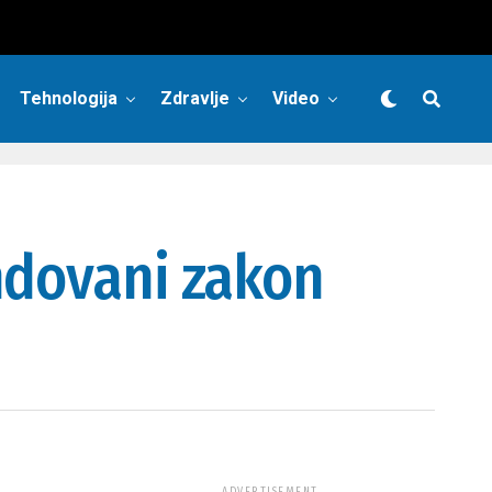
Tehnologija
Zdravlje
Video
ndovani zakon