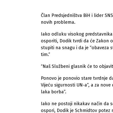
Član Predsjedništva BiH i lider SN
novih problema.
Iako odluku visokog predstavnik
osporiti, Dodik tvrdi da će Zakon 
stupiti na snagu i da je “obaveza
tim.”
“Naš Službeni glasnik će to objavi
Ponovo je ponovio stare tvrdnje 
Vijeću sigurnosti UN-a”, a za nove
laka borba”.
Iako ne postoji nikakav način da 
ospori, Dodik je Schmidtov potez 