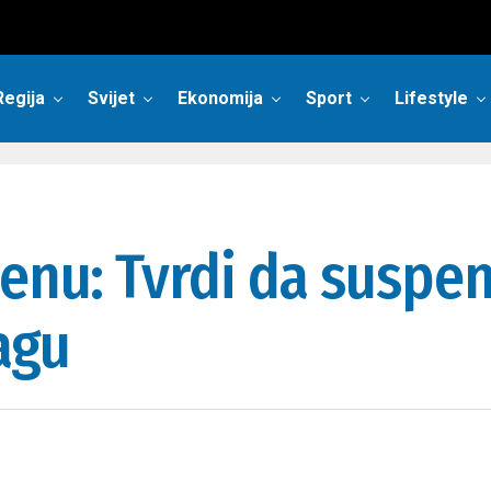
Regija
Svijet
Ekonomija
Sport
Lifestyle
jenu: Tvrdi da suspe
agu