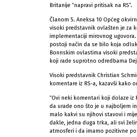
Britanije “napravi pritisak na RS”.
Članom 5. Aneksa 10 Općeg okvirn
visoki predstavnik ovlašten je za 
implementaciji mirovnog ugovora.
postoji način da se bilo koja odl
Bonnskim ovlastima visoki predsta
koji rade suprotno odredbama De
Visoki predstavnik Christian Sch
komentare iz RS-a, kazavši kako o
“Ovi neki komentari koji dolaze iz 
da urade ono što je u najboljem i
malo kakvi su njihovi stavovi i mije
dakle, jedna duga trka, ali svi žel
atmosferi i da imamo pozitivne po