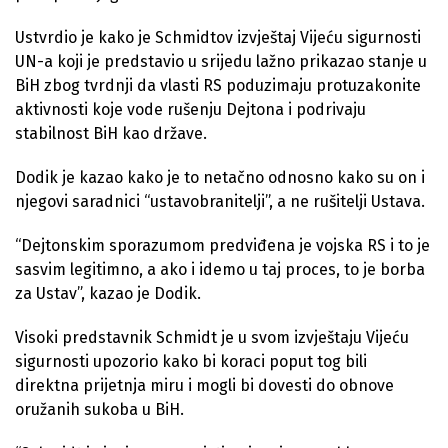
Ustvrdio je kako je Schmidtov izvještaj Vijeću sigurnosti
UN-a koji je predstavio u srijedu lažno prikazao stanje u
BiH zbog tvrdnji da vlasti RS poduzimaju protuzakonite
aktivnosti koje vode rušenju Dejtona i podrivaju
stabilnost BiH kao države.
Dodik je kazao kako je to netačno odnosno kako su on i
njegovi saradnici “ustavobranitelji”, a ne rušitelji Ustava.
“Dejtonskim sporazumom predviđena je vojska RS i to je
sasvim legitimno, a ako i idemo u taj proces, to je borba
za Ustav”, kazao je Dodik.
Visoki predstavnik Schmidt je u svom izvještaju Vijeću
sigurnosti upozorio kako bi koraci poput tog bili
direktna prijetnja miru i mogli bi dovesti do obnove
oružanih sukoba u BiH.