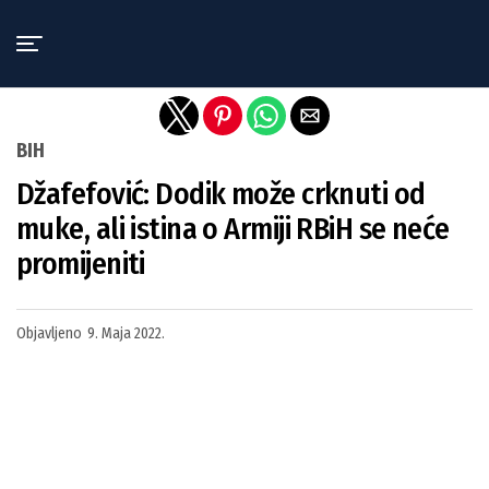
Exit mobile version
BIH
Džafefović: Dodik može crknuti od
muke, ali istina o Armiji RBiH se neće
promijeniti
Objavljeno
9. Maja 2022.