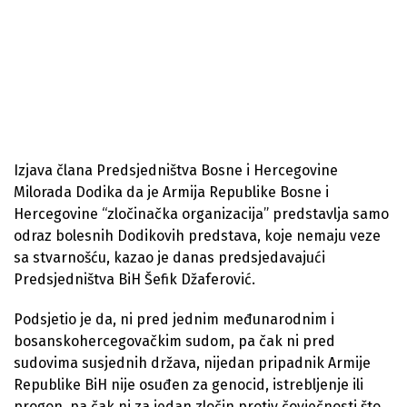
Izjava člana Predsjedništva Bosne i Hercegovine
Milorada Dodika da je Armija Republike Bosne i
Hercegovine “zločinačka organizacija” predstavlja samo
odraz bolesnih Dodikovih predstava, koje nemaju veze
sa stvarnošću, kazao je danas predsjedavajući
Predsjedništva BiH Šefik Džaferović.
Podsjetio je da, ni pred jednim međunarodnim i
bosanskohercegovačkim sudom, pa čak ni pred
sudovima susjednih država, nijedan pripadnik Armije
Republike BiH nije osuđen za genocid, istrebljenje ili
progon, pa čak ni za jedan zločin protiv čovječnosti što