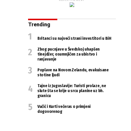
ADVERTISEMENT
Trending
Britanci su najveći strani investitori u BiH
Zbog pucnjave u Švedskoj uhapšen
tinejdžer, osumnjičen za ubistvo i
ranjavanje
Poplave na Novom Zelandu, evakuisane
stotine ljudi
Tajne iz Jugoslavije: Turisti prolaze, ne
slute šta se krije u srcu planine uz bh.
granicu
Vučić i Kurti večeras o primjeni
dogovorenog