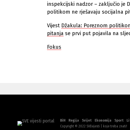
inspekcijski nadzor – zaključio j
politikom ne rješavaju socijalna pi
Vijest
Džakula: Poreznom politikom 
pitanja
se prvi put pojavila na slj
Fokus
BiH
Regija
Svijet
Ekonomija
Sport
Li
Copyright © 2022 SVEvijesti | koje treba znati!