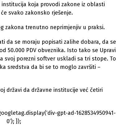
nstitucija koja provodi zakone iz oblasti
 će svako zakonsko rješenje.
og zakona trenutno neprimjenjiv u praksi.
nati da se moraju popisati zalihe dobara, da se
kod 50.000 PDV obveznika. Isto tako se Upravi
 svoj porezni softver uskladi sa tri stope. To
ska sredstva da bi se to moglo završiti –
 državi da državne institucije već četiri
googletag.display(‘div-gpt-ad-1628534950941-
0’); });