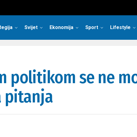
Regija
Svijet
Ekonomija
Sport
Lifestyle
 politikom se ne mo
a pitanja