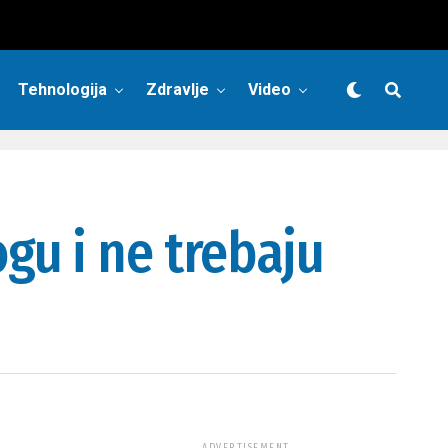
Tehnologija
Zdravlje
Video
gu i ne trebaju