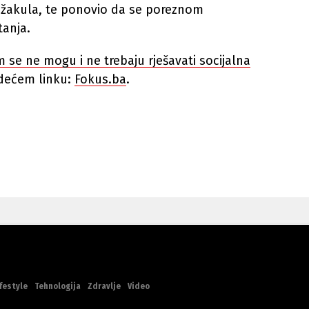
e Džakula, te ponovio da se poreznom
tanja.
se ne mogu i ne trebaju rješavati socijalna
edećem linku:
Fokus.ba
.
festyle
Tehnologija
Zdravlje
Video