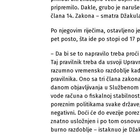
pripremilo. Dakle, grubo je naruš
člana 14. Zakona – smatra Džakul
Po njegovim riječima, ostavljeno j
pet posto, šta ide po stopi od 17 p
– Da bi se to napravilo treba proći 
Taj pravilnik treba da usvoji Uprav
razumno vremensko razdoblje kada 
pravilnika. Ono sa tri člana zako
danom objavljivanja u Službenom 
vode računa o fiskalnoj stabilnos
poreznim politikama svake države, 
negativni. Doći će do evezije pore
znatno usložnjen i po tom osnovu 
burno razdoblje – istaknuo je Dža