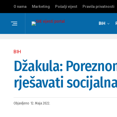
O nama
Marketing
Pošalji vijest
Pravila privatnosti
BiH
BIH
Džakula: Poreznom
rješavati socijaln
Objavljeno
12. Maja 2022.