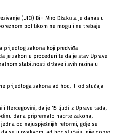
ezivanje (UIO) BiH Miro Džakula je danas u
 poreznom politikom ne mogu i ne trebaju
a prijedlog zakona koji predviđa
da je zakon u proceduri te da je stav Uprave
skalnom stabilnosti države i svih razina u
ne prijedloga zakona ad hoc, ili od slučaja
i Hercegovini, da je 15 ljudi iz Uprave tada,
, godinu dana pripremalo nacrte zakona,
 jedna od najuspješnijih reformi, gdje su
se da se u ovakvom, ad hoc slučaju, nije dobro