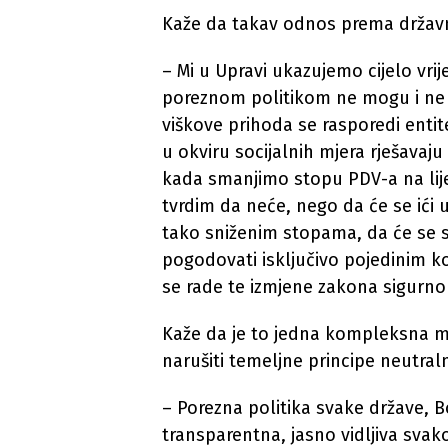
Kaže da takav odnos prema državni
– Mi u Upravi ukazujemo cijelo vr
poreznom politikom ne mogu i ne tr
viškove prihoda se rasporedi enti
u okviru socijalnih mjera rješavaju n
kada smanjimo stopu PDV-a na lije
tvrdim da neće, nego da će se ići 
tako sniženim stopama, da će se st
pogodovati isključivo pojedinim k
se rade te izmjene zakona sigurno
Kaže da je to jedna kompleksna ma
narušiti temeljne principe neutral
– Porezna politika svake države, 
transparentna, jasno vidljiva svak