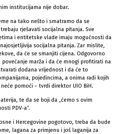
m institucijama nije dobar.
ijeme na tako nešto i smatramo da se
ebaju rješavati socijalna pitanja. Sve
tetima i entitetske vlade imaju mogućnosti da
ajosjetljivija socijalna pitanja. Zar mislite,
kove, da će se smanjiti cijena. Odgovorno
u povećanje marža i da će mnogi profitirati na
varati dodana vrijednost i da će to
ompanijama, pojedincima, a onima radi kojih
 neće pomoći – tvrdi direktor UIO BiH.
terija, te da se boji da „ćemo s ovim
nosti PDV-a“.
Bosne i Hercegovine pogotovo, treba da bude
ome, lagana za primjenu i još laganija za