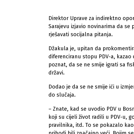
Direktor Uprave za indirektno opor
Sarajevu izjavio novinarima da se
rješavati socijalna pitanja.
Džakula je, upitan da prokomentir
diferenciranu stopu PDV-a, kazao 
poznat, da se ne smije igrati sa fi
državi.
Dodao je da se ne smije ići u izmje
do slučaja.
– Znate, kad se uvodio PDV u Bosni 
koji su cijeli život radili u PDV-u
pravilnika, itd. To se pokazalo kao
prihodi bili značajno veći. Bojim 