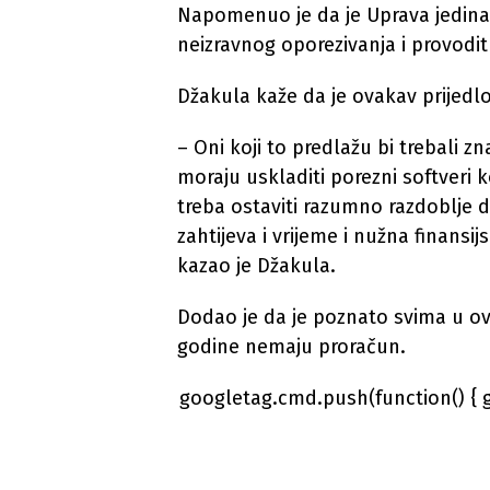
Napomenuo je da je Uprava jedina i
neizravnog oporezivanja i provodit
Džakula kaže da je ovakav prijedl
– Oni koji to predlažu bi trebali z
moraju uskladiti porezni softveri 
treba ostaviti razumno razdoblje da
zahtijeva i vrijeme i nužna finansij
kazao je Džakula.
Dodao je da je poznato svima u ovoj
godine nemaju proračun.
googletag.cmd.push(function() { 