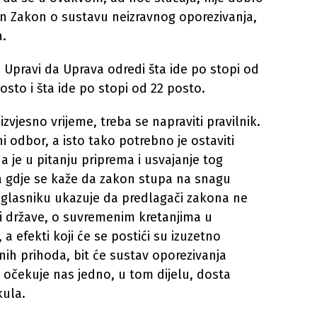
en Zakon o sustavu neizravnog oporezivanja,
a.
e Upravi da Uprava odredi šta ide po stopi od
osto i šta ide po stopi od 22 posto.
izvjesno vrijeme, treba se napraviti pravilnik.
ni odbor, a isto tako potrebno je ostaviti
je u pitanju priprema i usvajanje tog
na gdje se kaže da zakon stupa na snagu
glasniku ukazuje da predlagači zakona ne
ti države, o suvremenim kretanjima u
a efekti koji će se postići su izuzetno
znih prihoda, bit će sustav oporezivanja
očekuje nas jedno, u tom dijelu, dosta
kula.