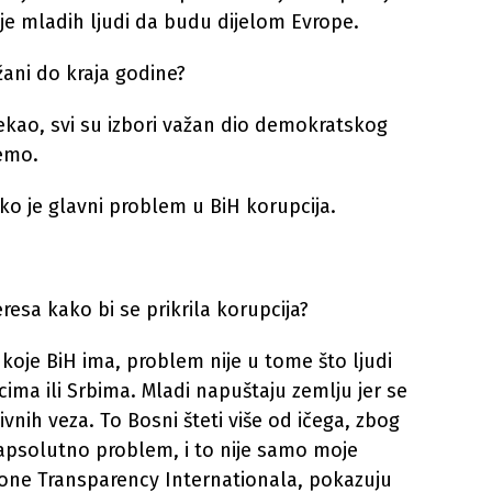
je mladih ljudi da budu dijelom Evrope.
ržani do kraja godine?
kao, svi su izbori važan dio demokratskog
čemo.
ako je glavni problem u BiH korupcija.
eresa kako bi se prikrila korupcija?
koje BiH ima, problem nije u tome što ljudi
cima ili Srbima. Mladi napuštaju zemlju jer se
vnih veza. To Bosni šteti više od ičega, zbog
 apsolutno problem, i to nije samo moje
 one Transparency Internationala, pokazuju