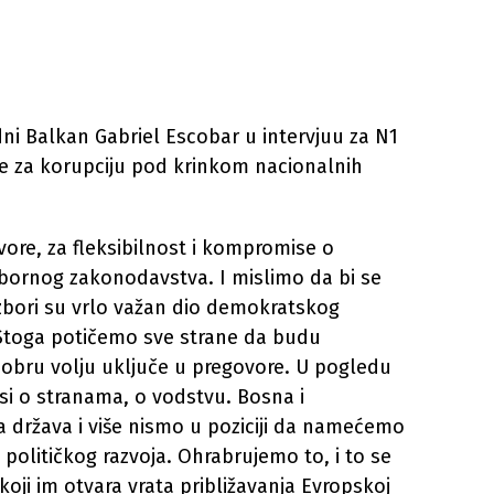
dni Balkan Gabriel Escobar u intervjuu za N1
 je za korupciju pod krinkom nacionalnih
vore, za fleksibilnost i kompromise o
bornog zakonodavstva. I mislimo da bi se
 Izbori su vrlo važan dio demokratskog
 Stoga potičemo sve strane da budu
 dobru volju uključe u pregovore. U pogledu
si o stranama, o vodstvu. Bosna i
a država i više nismo u poziciji da namećemo
 političkog razvoja. Ohrabrujemo to, i to se
oji im otvara vrata približavanja Evropskoj