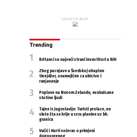
ADVERTISEMENT
Trending
Britanci su najveći strani investitori u BiH
Zbog pucnjave u Švedskoj uhapšen
tinejdžer, osumnjičen za ubistvo i
ranjavanje
Poplave na Novom Zelandu, evakuisane
stotine ljudi
Tajne iz Jugoslavije: Turisti prolaze, ne
slute šta se krije u srcu planine uz bh.
granicu
Vučić i Kurti večeras o primjeni
dogovorenog