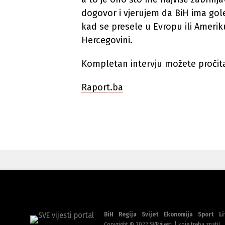
dogovor i vjerujem da BiH ima gole
kad se presele u Evropu ili Amerik
Hercegovini.
Kompletan intervju možete pročita
Raport.ba
BiH
Regija
Svijet
Ekonomija
Sport
Li
Copyright © 2022 SVEvijesti | koje treba znati!