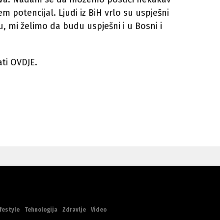
m potencijal. Ljudi iz BiH vrlo su uspješni
u, mi želimo da budu uspješni i u Bosni i
ti OVDJE.
festyle
Tehnologija
Zdravlje
Video