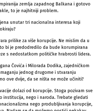
umpiranija zemlja zapadnog Balkana i gotovo
le, to je najhitniji problem.
ljena unutar tri nacionalna interesa koji
okiraju?
vara prilike za više korupcije. Ne mislim da u
 što bi je predodredilo da bude korumpirana
eze s nedostatkom političke hrabrosti lidera.
Dragana Čovića i Milorada Dodika, zajedničkom
omaganju jednog drugome i stvaranju
mo ove dvije, da se ništa ne može učiniti?
acije dolazi od korupcije. Stoga pozivam sve
 institucija, nego i naroda. Trebate gledati
onacionalizma nego produbljivanja korupcije,
njava. Nadam se da možemo postići nekakav