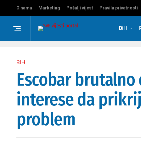
O nama
Marketing
Pošalji vijest
Pravila privatnosti
BiH
BIH
Escobar brutalno d
interese da prikri
problem