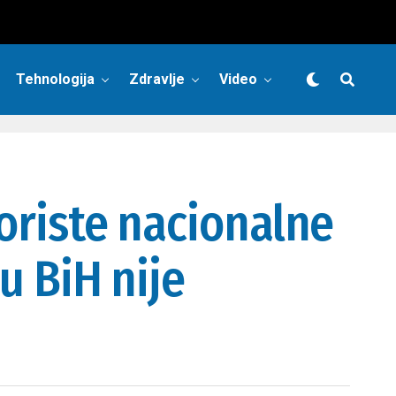
Tehnologija
Zdravlje
Video
koriste nacionalne
u BiH nije