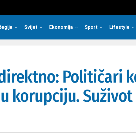
Regija
Svijet
Ekonomija
Sport
Lifestyle
irektno: Političari 
ju korupciju. Suživot 