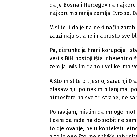
da je Bosna i Hercegovina najkor
najkorumpiranija zemlja Evrope. Dak
Mislite li da je na neki način zarob
zauzimaju strane i naprosto sve bl
Pa, disfunkcija hrani korupciju i st
vezi s BiH postoji išta inherentno
zemlja. Mislim da to uvelike ima v
A što mislite o tijesnoj saradnji 
glasavanju po nekim pitanjima, p
atmosfere na sve tri strane, ne sa
Ponavljam, mislim da mnogo motiv
lidere da rade na dobrobit ne samo
to djelovanje, ne u kontekstu etn
a to je ono što me najviše zabri