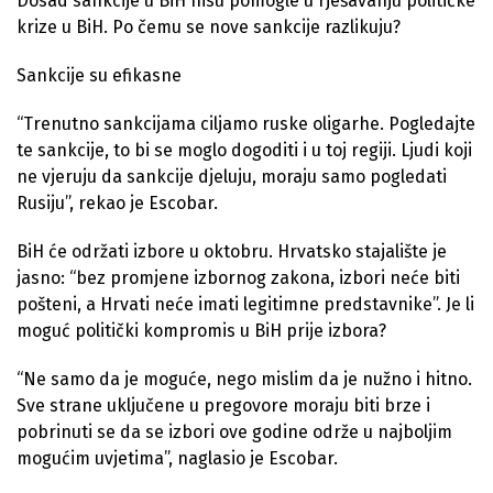
Dosad sankcije u BiH nisu pomogle u rješavanju političke
krize u BiH. Po čemu se nove sankcije razlikuju?
Sankcije su efikasne
“Trenutno sankcijama ciljamo ruske oligarhe. Pogledajte
te sankcije, to bi se moglo dogoditi i u toj regiji. Ljudi koji
ne vjeruju da sankcije djeluju, moraju samo pogledati
Rusiju”, rekao je Escobar.
BiH će održati izbore u oktobru. Hrvatsko stajalište je
jasno: “bez promjene izbornog zakona, izbori neće biti
pošteni, a Hrvati neće imati legitimne predstavnike”. Je li
moguć politički kompromis u BiH prije izbora?
“Ne samo da je moguće, nego mislim da je nužno i hitno.
Sve strane uključene u pregovore moraju biti brze i
pobrinuti se da se izbori ove godine održe u najboljim
mogućim uvjetima”, naglasio je Escobar.