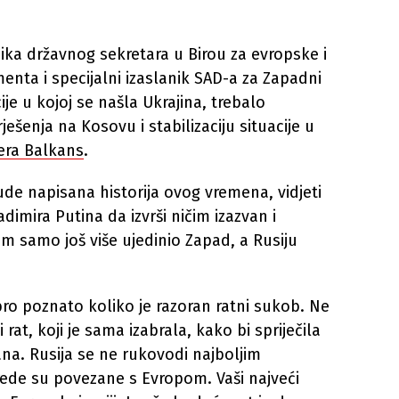
ka državnog sekretara u Birou za evropske i
nta i specijalni izaslanik SAD-a za Zapadni
cije u kojoj se našla Ukrajina, trebalo
ješenja na Kosovu i stabilizaciju situacije u
era Balkans
.
de napisana historija ovog vremena, vidjeti
dimira Putina da izvrši ničim izazvan i
 samo još više ujedinio Zapad, a Rusiju
bro poznato koliko je razoran ratni sukob. Ne
 rat, koji je sama izabrala, kako bi spriječila
a. Rusija se ne rukovodi najboljim
rede su povezane s Evropom. Vaši najveći