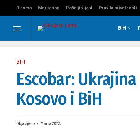
O nama
Marketing
Pošalji vijest
Pravila privatnosti
BiH
BIH
Escobar: Ukrajina
Kosovo i BiH
Objavljeno
7. Marta 2022.