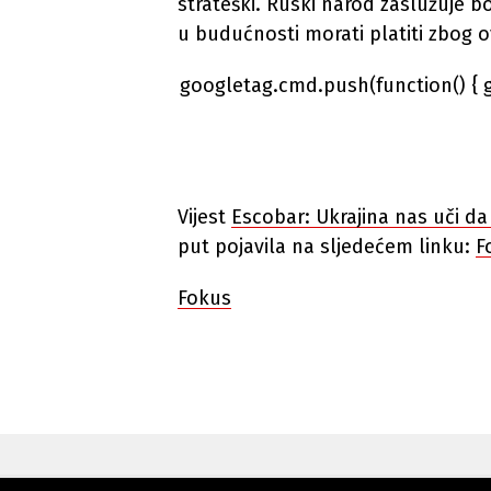
strateški. Ruski narod zaslužuje bo
u budućnosti morati platiti zbog o
googletag.cmd.push(function() { 
Vijest
Escobar: Ukrajina nas uči d
put pojavila na sljedećem linku:
F
Fokus