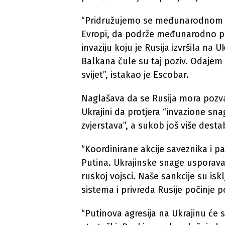
“Pridružujemo se međunarodnom 
Evropi, da podrže međunarodno p
invaziju koju je Rusija izvršila na
Balkana čule su taj poziv. Odajem 
svijet”, istakao je Escobar.
Naglašava da se Rusija mora pozv
Ukrajini da protjera “invazione sna
zvjerstava”, a sukob još više destab
“Koordinirane akcije saveznika i p
Putina. Ukrajinske snage usporavaj
ruskoj vojsci. Naše sankcije su isk
sistema i privreda Rusije počinje p
“Putinova agresija na Ukrajinu će 