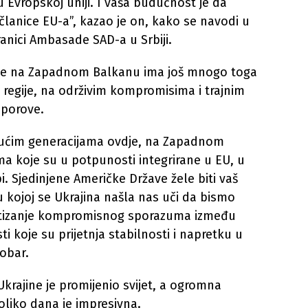
 u Evropskoj uniji. I vaša budućnost je da
lanice EU-a”, kazao je on, kako se navodi u
nici Ambasade SAD-a u Srbiji.
 se na Zapadnom Balkanu ima još mnogo toga
i regije, na održivim kompromisima i trajnim
sporove.
dućim generacijama ovdje, na Zapadnom
ma koje su u potpunosti integrirane u EU, u
pi. Sjedinjene Američke Države žele biti vaš
u kojoj se Ukrajina našla nas uči da bismo
ostizanje kompromisnog sporazuma između
sti koje su prijetnja stabilnosti i napretku u
cobar.
Ukrajine je promijenio svijet, a ogromna
oliko dana je impresivna.