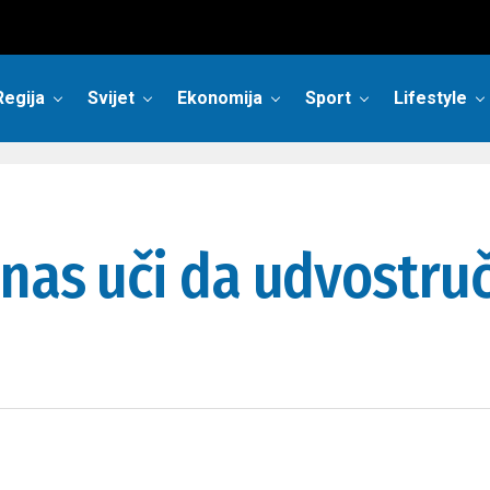
Regija
Svijet
Ekonomija
Sport
Lifestyle
 nas uči da udvostru