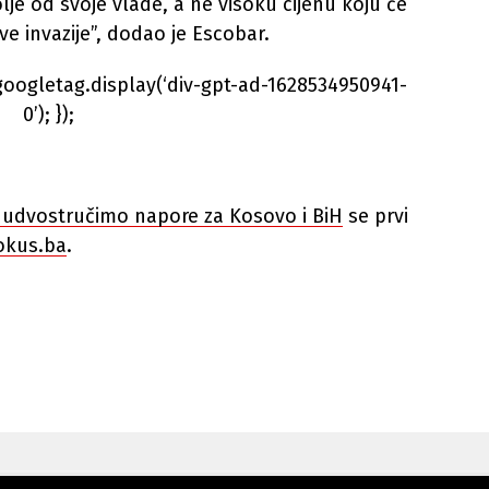
lje od svoje vlade, a ne visoku cijenu koju će
ve invazije”, dodao je Escobar.
googletag.display(‘div-gpt-ad-1628534950941-
0’); });
a udvostručimo napore za Kosovo i BiH
se prvi
okus.ba
.