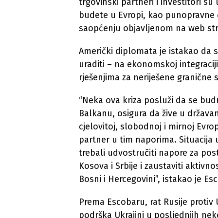
trgovinski partneri i investitori su
budete u Evropi, kao punopravne č
saopćenju objavljenom na web stra
Američki diplomata je istakao da
uraditi – na ekonomskoj integracij
rješenjima za neriješene granične 
“Neka ova kriza posluži da se bu
Balkanu, osigura da žive u država
cjelovitoj, slobodnoj i mirnoj Evro
partner u tim naporima. Situacija 
trebali udvostručiti napore za p
Kosova i Srbije i zaustaviti aktivno
Bosni i Hercegovini”, istakao je Es
Prema Escobaru, rat Rusije protiv 
podrška Ukrajini u posljednjih nek