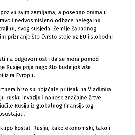
pozivu svim zemljama, a posebno onima u
ravo i nedvosmisleno odbace nelegalnu
 Ukrajinu, svog susjeda. Zemlje Zapadnog
im priznanje što čvrsto stoje uz EU i slobodni
ati na odgovornost i da se mora pomoći
ge Rusije prije nego što bude još više
ilizira Evropu.
artnera brzo su pojačale pritisak na Vladimira
u rusku invaziju i nanose značajne žrtve
ljučile Rusiju iz globalnog finansijskog
osustajati.”
skupo koštati Rusiju, kako ekonomski, tako i