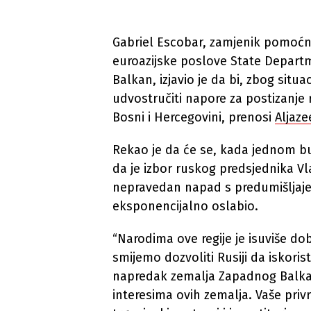
Gabriel Escobar, zamjenik pomoćni
euroazijske poslove State Departme
Balkan, izjavio je da bi, zbog situa
udvostručiti napore za postizanje r
Bosni i Hercegovini, prenosi
Aljaze
Rekao je da će se, kada jednom bu
da je izbor ruskog predsjednika Vla
nepravedan napad s predumišljajem
eksponencijalno oslabio.
“Narodima ove regije je isuviše do
smijemo dozvoliti Rusiji da iskoristi
napredak zemalja Zapadnog Balkan
interesima ovih zemalja. Vaše priv