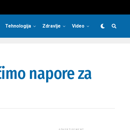
Tehnologija
Zdravlje
Video
čimo napore za