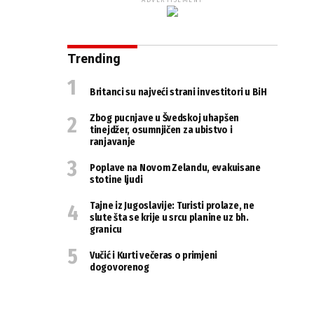
ADVERTISEMENT
Trending
Britanci su najveći strani investitori u BiH
Zbog pucnjave u Švedskoj uhapšen
tinejdžer, osumnjičen za ubistvo i
ranjavanje
Poplave na Novom Zelandu, evakuisane
stotine ljudi
Tajne iz Jugoslavije: Turisti prolaze, ne
slute šta se krije u srcu planine uz bh.
granicu
Vučić i Kurti večeras o primjeni
dogovorenog