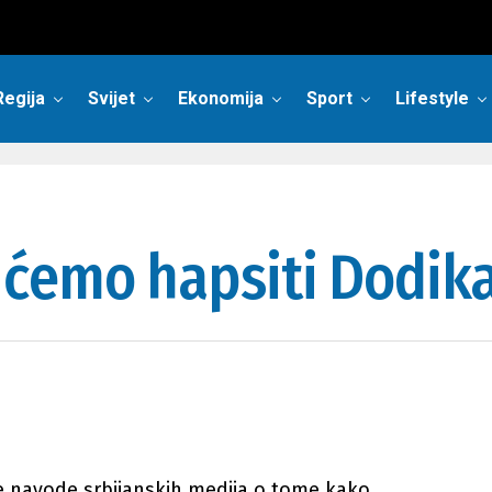
Regija
Svijet
Ekonomija
Sport
Lifestyle
ćemo hapsiti Dodika
e navode srbijanskih medija o tome kako