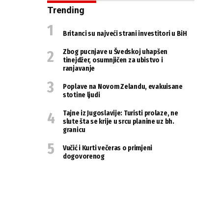
Trending
Britanci su najveći strani investitori u BiH
Zbog pucnjave u Švedskoj uhapšen
tinejdžer, osumnjičen za ubistvo i
ranjavanje
Poplave na Novom Zelandu, evakuisane
stotine ljudi
Tajne iz Jugoslavije: Turisti prolaze, ne
slute šta se krije u srcu planine uz bh.
granicu
Vučić i Kurti večeras o primjeni
dogovorenog