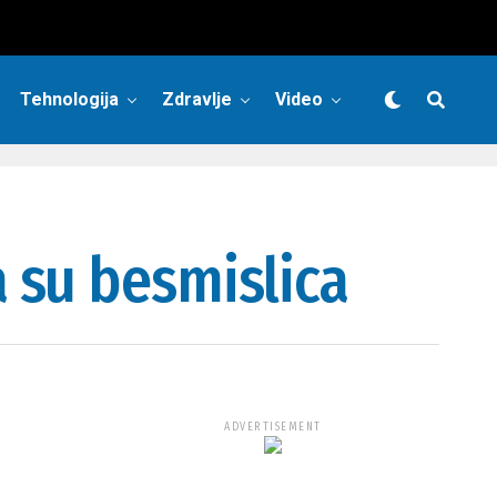
Tehnologija
Zdravlje
Video
 su besmislica
ADVERTISEMENT