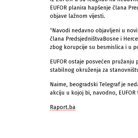
EUFOR planira hapšenje člana Pred
objave lažnom vijesti.
“Navodi nedavno objavljeni u novin
člana PredsjedništvaBosne i Herc
zbog korupcije su besmislica i u 
EUFOR ostaje posvećen pružanju p
stabilnog okruženja za stanovništ
Naime, beogradski Telegraf je ne
akciju u kojoj bi, navodno, EUFOR 
Raport.ba