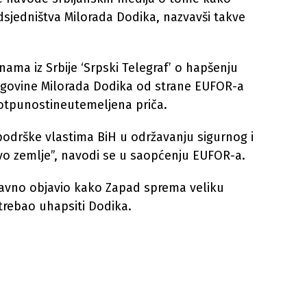
sjedništva Milorada Dodika, nazvavši takve
ama iz Srbije ‘Srpski Telegraf’ o hapšenju
egovine Milorada Dodika od strane EUFOR-a
potpunostineutemeljena priča.
odrške vlastima BiH u održavanju sigurnog i
vo zemlje”, navodi se u saopćenju EUFOR-a.
davno objavio kako Zapad sprema veliku
trebao uhapsiti Dodika.