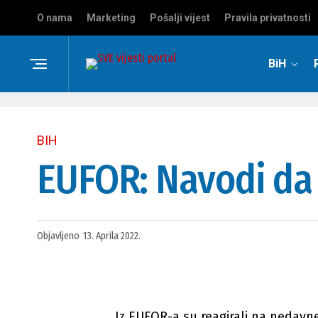
O nama
Marketing
Pošalji vijest
Pravila privatnosti
BiH
BIH
EUFOR: Navodi da 
Objavljeno
13. Aprila 2022.
Iz EUFOR-a su reagirali na nedavn