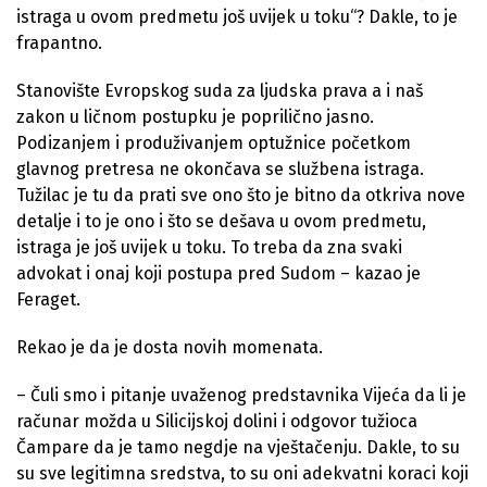
istraga u ovom predmetu još uvijek u toku“? Dakle, to je
frapantno.
Stanovište Evropskog suda za ljudska prava a i naš
zakon u ličnom postupku je poprilično jasno.
Podizanjem i produživanjem optužnice početkom
glavnog pretresa ne okončava se službena istraga.
Tužilac je tu da prati sve ono što je bitno da otkriva nove
detalje i to je ono i što se dešava u ovom predmetu,
istraga je još uvijek u toku. To treba da zna svaki
advokat i onaj koji postupa pred Sudom – kazao je
Feraget.
Rekao je da je dosta novih momenata.
– Čuli smo i pitanje uvaženog predstavnika Vijeća da li je
računar možda u Silicijskoj dolini i odgovor tužioca
Čampare da je tamo negdje na vještačenju. Dakle, to su
su sve legitimna sredstva, to su oni adekvatni koraci koji