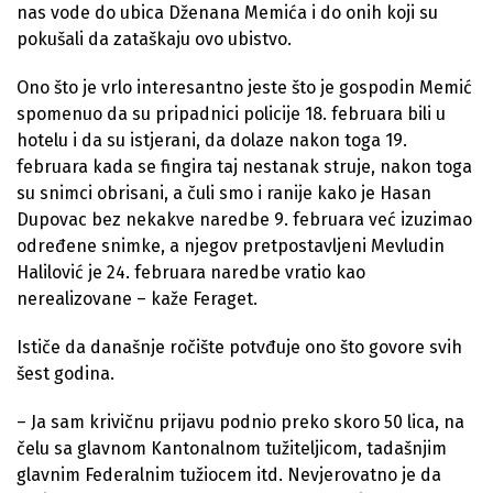
nas vode do ubica Dženana Memića i do onih koji su
pokušali da zataškaju ovo ubistvo.
Ono što je vrlo interesantno jeste što je gospodin Memić
spomenuo da su pripadnici policije 18. februara bili u
hotelu i da su istjerani, da dolaze nakon toga 19.
februara kada se fingira taj nestanak struje, nakon toga
su snimci obrisani, a čuli smo i ranije kako je Hasan
Dupovac bez nekakve naredbe 9. februara već izuzimao
određene snimke, a njegov pretpostavljeni Mevludin
Halilović je 24. februara naredbe vratio kao
nerealizovane – kaže Feraget.
Ističe da današnje ročište potvđuje ono što govore svih
šest godina.
– Ja sam krivičnu prijavu podnio preko skoro 50 lica, na
čelu sa glavnom Kantonalnom tužiteljicom, tadašnjim
glavnim Federalnim tužiocem itd. Nevjerovatno je da