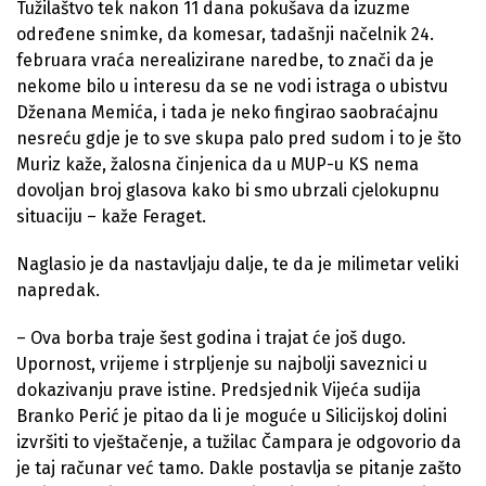
Tužilaštvo tek nakon 11 dana pokušava da izuzme
određene snimke, da komesar, tadašnji načelnik 24.
februara vraća nerealizirane naredbe, to znači da je
nekome bilo u interesu da se ne vodi istraga o ubistvu
Dženana Memića, i tada je neko fingirao saobraćajnu
nesreću gdje je to sve skupa palo pred sudom i to je što
Muriz kaže, žalosna činjenica da u MUP-u KS nema
dovoljan broj glasova kako bi smo ubrzali cjelokupnu
situaciju – kaže Feraget.
Naglasio je da nastavljaju dalje, te da je milimetar veliki
napredak.
– Ova borba traje šest godina i trajat će još dugo.
Upornost, vrijeme i strpljenje su najbolji saveznici u
dokazivanju prave istine. Predsjednik Vijeća sudija
Branko Perić je pitao da li je moguće u Silicijskoj dolini
izvršiti to vještačenje, a tužilac Čampara je odgovorio da
je taj računar već tamo. Dakle postavlja se pitanje zašto