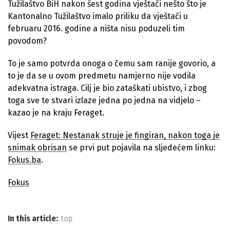
Tužilaštvo BiH nakon šest godina vještači nešto što je
Kantonalno Tužilaštvo imalo priliku da vještači u
februaru 2016. godine a ništa nisu poduzeli tim
povodom?
To je samo potvrda onoga o čemu sam ranije govorio, a
to je da se u ovom predmetu namjerno nije vodila
adekvatna istraga. Cilj je bio zataškati ubistvo, i zbog
toga sve te stvari izlaze jedna po jedna na vidjelo –
kazao je na kraju Feraget.
Vijest
Feraget: Nestanak struje je fingiran, nakon toga je
snimak obrisan
se prvi put pojavila na sljedećem linku:
Fokus.ba
.
Fokus
In this article:
top