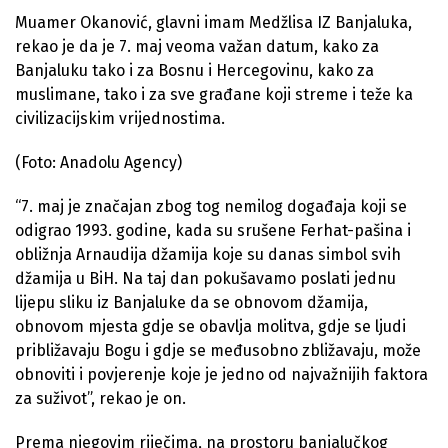
Muamer Okanović, glavni imam Medžlisa IZ Banjaluka,
rekao je da je 7. maj veoma važan datum, kako za
Banjaluku tako i za Bosnu i Hercegovinu, kako za
muslimane, tako i za sve građane koji streme i teže ka
civilizacijskim vrijednostima.
(Foto: Anadolu Agency)
“7. maj je značajan zbog tog nemilog događaja koji se
odigrao 1993. godine, kada su srušene Ferhat-pašina i
obližnja Arnaudija džamija koje su danas simbol svih
džamija u BiH. Na taj dan pokušavamo poslati jednu
lijepu sliku iz Banjaluke da se obnovom džamija,
obnovom mjesta gdje se obavlja molitva, gdje se ljudi
približavaju Bogu i gdje se međusobno zbližavaju, može
obnoviti i povjerenje koje je jedno od najvažnijih faktora
za suživot”, rekao je on.
Prema njegovim riječima, na prostoru banjalučkog