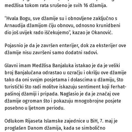
medžlisa tokom rata srušeno je svih 16 džamija.
“Hvala Bogu, sve džamije su i obnovljene zaključno s
Arnaudija džamijom čiju obnovu, odnosno krunidbeni
dio još uvijek rado iščekujemo”, kazao je Okanović.
Pojasnio je da je završen enterijer, dok za eksterijer ove
džamije nisu završeni samo dodatni radovi.
Glavni imam Medžlisa Banjaluka istakao je da je veliki
broj Banjalučana odrastao u ozračju i okrilju ove džamije
tako da oni svojm posjetama i dolascima u džamiju, što
turistički što radi molitve iskazuju sentiment koji Ferhat-
pašinoj džamiji i pripada. Naglasio je da je značaj ove
džamije ogroman što i pokazuju mnogobrojne posjete
posebno u ljetnom periodu.
Odlukom Rijaseta Islamske zajednice u BiH, 7. maj je
proglašen Danom džamija, kada se simbolično