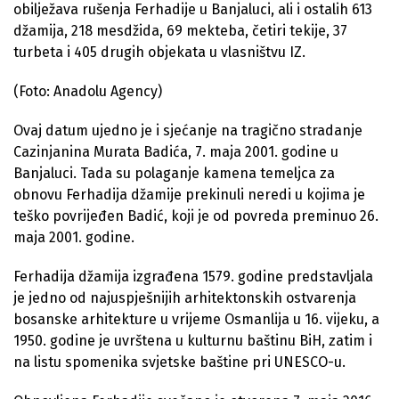
obilježava rušenja Ferhadije u Banjaluci, ali i ostalih 613
džamija, 218 mesdžida, 69 mekteba, četiri tekije, 37
turbeta i 405 drugih objekata u vlasništvu IZ.
(Foto: Anadolu Agency)
Ovaj datum ujedno je i sjećanje na tragično stradanje
Cazinjanina Murata Badića, 7. maja 2001. godine u
Banjaluci. Tada su polaganje kamena temeljca za
obnovu Ferhadija džamije prekinuli neredi u kojima je
teško povrijeđen Badić, koji je od povreda preminuo 26.
maja 2001. godine.
Ferhadija džamija izgrađena 1579. godine predstavljala
je jedno od najuspješnijih arhitektonskih ostvarenja
bosanske arhitekture u vrijeme Osmanlija u 16. vijeku, a
1950. godine je uvrštena u kulturnu baštinu BiH, zatim i
na listu spomenika svjetske baštine pri UNESCO-u.