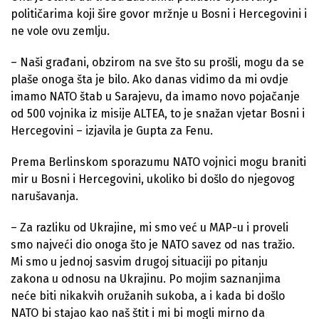
političarima koji šire govor mržnje u Bosni i Hercegovini i
ne vole ovu zemlju.
– Naši građani, obzirom na sve što su prošli, mogu da se
plaše onoga šta je bilo. Ako danas vidimo da mi ovdje
imamo NATO štab u Sarajevu, da imamo novo pojačanje
od 500 vojnika iz misije ALTEA, to je snažan vjetar Bosni i
Hercegovini – izjavila je Gupta za Fenu.
Prema Berlinskom sporazumu NATO vojnici mogu braniti
mir u Bosni i Hercegovini, ukoliko bi došlo do njegovog
narušavanja.
– Za razliku od Ukrajine, mi smo već u MAP-u i proveli
smo najveći dio onoga što je NATO savez od nas tražio.
Mi smo u jednoj sasvim drugoj situaciji po pitanju
zakona u odnosu na Ukrajinu. Po mojim saznanjima
neće biti nikakvih oružanih sukoba, a i kada bi došlo
NATO bi stajao kao naš štit i mi bi mogli mirno da