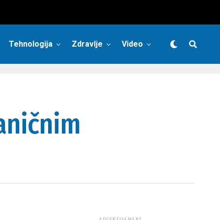
Tehnologija
Zdravlje
Video
raničnim