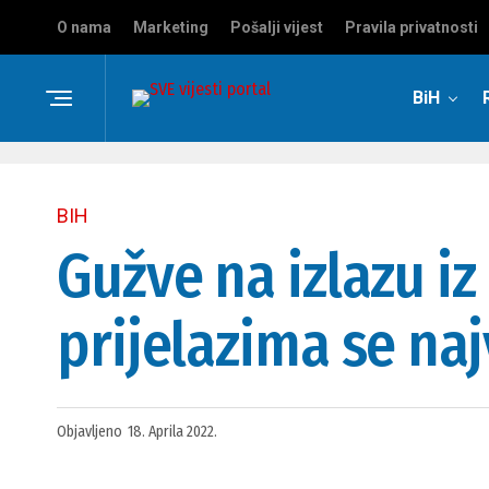
O nama
Marketing
Pošalji vijest
Pravila privatnosti
BiH
BIH
Gužve na izlazu iz
prijelazima se naj
Objavljeno
18. Aprila 2022.