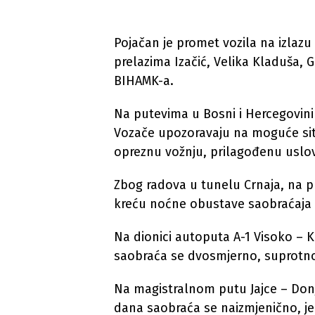
Pojačan je promet vozila na izlazu
prelazima Izačić, Velika Kladuša, 
BIHAMK-a.
Na putevima u Bosni i Hercegovin
Vozače upozoravaju na moguće sitn
opreznu vožnju, prilagođenu uslo
Zbog radova u tunelu Crnaja, na p
kreću noćne obustave saobraćaja 
Na dionici autoputa A-1 Visoko – 
saobraća se dvosmjerno, suprotn
Na magistralnom putu Jajce – Don
dana saobraća se naizmjenično, j