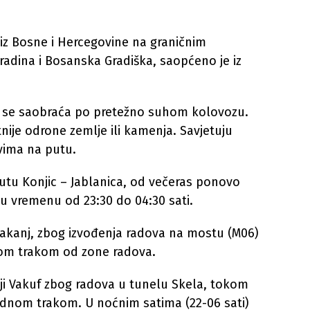
 iz Bosne i Hercegovine na graničnim
Gradina i Bosanska Gradiška, saopćeno je iz
i se saobraća po pretežno suhom kolovozu.
ije odrone zemlje ili kamenja. Savjetuju
vima na putu.
utu Konjic – Jablanica, od večeras ponovo
u vremenu od 23:30 do 04:30 sati.
Kakanj, zbog izvođenja radova na mostu (M06)
om trakom od zone radova.
ji Vakuf zbog radova u tunelu Skela, tokom
ednom trakom. U noćnim satima (22-06 sati)