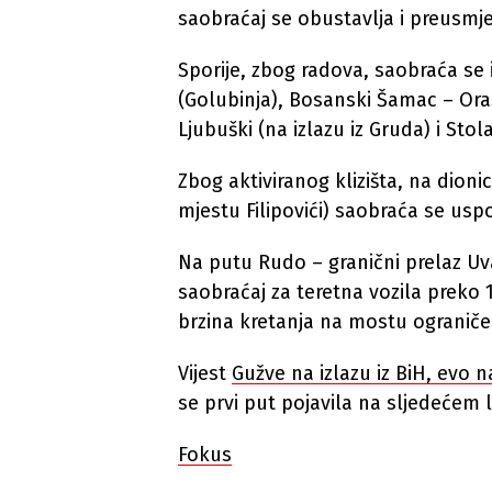
saobraćaj se obustavlja i preusmj
Sporije, zbog radova, saobraća se
(Golubinja), Bosanski Šamac – Oraš
Ljubuški (na izlazu iz Gruda) i Sto
Zbog aktiviranog klizišta, na dion
mjestu Filipovići) saobraća se u
Na putu Rudo – granični prelaz Uv
saobraćaj za teretna vozila preko 
brzina kretanja na mostu ograniče
Vijest
Gužve na izlazu iz BiH, evo n
se prvi put pojavila na sljedećem 
Fokus