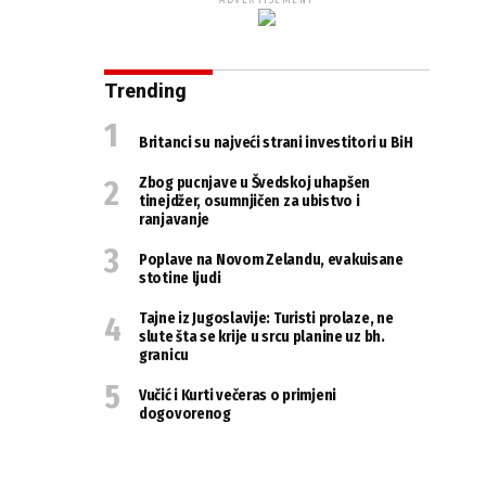
ADVERTISEMENT
Trending
Britanci su najveći strani investitori u BiH
Zbog pucnjave u Švedskoj uhapšen
tinejdžer, osumnjičen za ubistvo i
ranjavanje
Poplave na Novom Zelandu, evakuisane
stotine ljudi
Tajne iz Jugoslavije: Turisti prolaze, ne
slute šta se krije u srcu planine uz bh.
granicu
Vučić i Kurti večeras o primjeni
dogovorenog