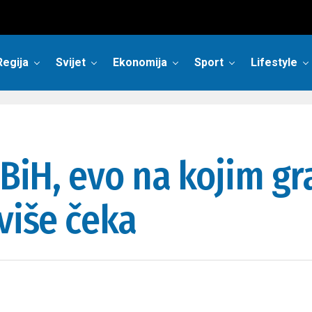
Regija
Svijet
Ekonomija
Sport
Lifestyle
 BiH, evo na kojim g
više čeka