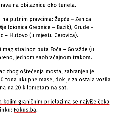
erava na obilaznicu oko tunela.
 i na putnim pravcima: Žepče – Zenica
je (dionica Grebnice – Bazik), Grude –
lac – Hutovo (u mjestu Cerovica).
ici magistralnog puta Foča – Goražde (u
sporeno, jednom saobraćajnom trakom.
ac zbog oštećenja mosta, zabranjen je
10 tona ukupne mase, dok je za ostala vozila
na na 20 kilometara na sat.
a kojim graničnim prijelazima se najviše čeka
linku:
Fokus.ba
.