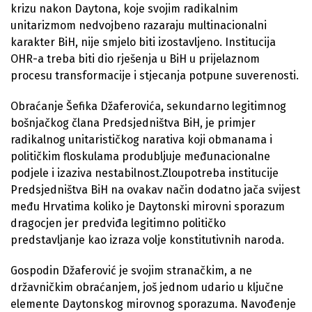
krizu nakon Daytona, koje svojim radikalnim
unitarizmom nedvojbeno razaraju multinacionalni
karakter BiH, nije smjelo biti izostavljeno. Institucija
OHR-a treba biti dio rješenja u BiH u prijelaznom
procesu transformacije i stjecanja potpune suverenosti.
Obraćanje Šefika Džaferovića, sekundarno legitimnog
bošnjačkog člana Predsjedništva BiH, je primjer
radikalnog unitarističkog narativa koji obmanama i
političkim floskulama produbljuje međunacionalne
podjele i izaziva nestabilnost.Zloupotreba institucije
Predsjedništva BiH na ovakav način dodatno jača svijest
među Hrvatima koliko je Daytonski mirovni sporazum
dragocjen jer predviđa legitimno političko
predstavljanje kao izraza volje konstitutivnih naroda.
Gospodin Džaferović je svojim stranačkim, a ne
državničkim obraćanjem, još jednom udario u ključne
elemente Daytonskog mirovnog sporazuma. Navođenje