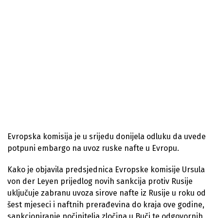
Evropska komisija je u srijedu donijela odluku da uvede
potpuni embargo na uvoz ruske nafte u Evropu.
Kako je objavila predsjednica Evropske komisije Ursula
von der Leyen prijedlog novih sankcija protiv Rusije
uključuje zabranu uvoza sirove nafte iz Rusije u roku od
šest mjeseci i naftnih prerađevina do kraja ove godine,
sankcioniranje počinitelja zločina u Buči te odgovornih