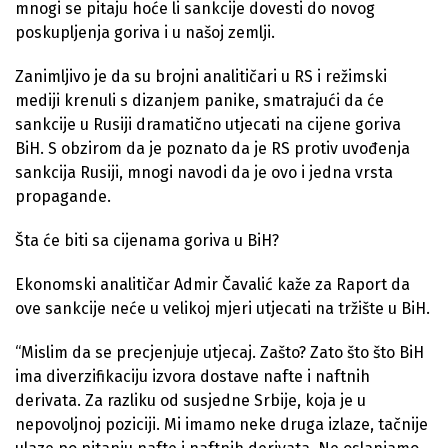
mnogi se pitaju hoće li sankcije dovesti do novog
poskupljenja goriva i u našoj zemlji.
Zanimljivo je da su brojni analitičari u RS i režimski
mediji krenuli s dizanjem panike, smatrajući da će
sankcije u Rusiji dramatično utjecati na cijene goriva
BiH. S obzirom da je poznato da je RS protiv uvođenja
sankcija Rusiji, mnogi navodi da je ovo i jedna vrsta
propagande.
Šta će biti sa cijenama goriva u BiH?
Ekonomski analitičar Admir Čavalić kaže za Raport da
ove sankcije neće u velikoj mjeri utjecati na tržište u BiH.
“Mislim da se precjenjuje utjecaj. Zašto? Zato što što BiH
ima diverzifikaciju izvora dostave nafte i naftnih
derivata. Za razliku od susjedne Srbije, koja je u
nepovoljnoj poziciji. Mi imamo neke druga izlaze, tačnije