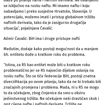
ulaze po pitanju nafte i naftnih derivata. Ne oslanjamo
se isključivo na rusku naftu. Mi imamo naftu i koju
nabavljamo i preko susjedne Hrvatske, Slovenije. U
potencijalu, možemo imati i pristup globalnom tržištu
naftnih derivata, tako da je zasigurno drugačija
situacija”, pojašnjava Čavalić.
Admir Čavalić: BiH ima i druge pristupe nafti
Međutim, dodaje kako postoji mogućnost da u manjem
bh. entitetu dođe u kratkom roku do problema.
“Istina, za RS kao entitet može biti u kratkom roku
problematično jer se RS najvećim dijelom oslanja na
rusku naftu. Što se tiče Federacije BiH, postoji znatna
diverzifikacija po ovom pitanju, tako da ne bi trebalo biti
značajnih promjena i problema. Mada, ni u RS ne mogu
to da očekujem, zbog činjenice da smo u okviru
jedinstvenog tržišta. Ne očekujem neki drastičan skok i
rast cijene nafte i naftnih derivata. Tržište ne