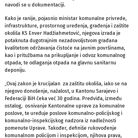
navodi se u dokumentaciji.
Kako je ranije, pojasnio ministar komunalne privrede,
infrastrukture, prostornog uređenja, građenja i zaštite
okoliša KS Enver Hadžiahmetović, njegova izrada je
potaknuta dugotrajnim nezadovoljstvom građana
kvalitetom održavanja čistoće na javnim površinama,
kao i pritužbama na prikupljanje i odvoz komunalnog
otpada, te odlaganja otpada na glavnu sanitarnu
deponiju.
„Ovaj zakon je krucijalan za zaštitu okoliša, iako se na
njegovo donošenje, nažalost, u Kantonu Sarajevo i
Federaciji BiH čeka već 30 godina. Predviđa, između
ostalog, osnivanje Kantonalne uprave za komunalne
poslove, te uređuje poslove komunalno-policijskog i
komunalno-inspekcijskog nadzora iz nadležnosti
pomenute Uprave. Također, definiše rukovođenje
komunalnom policijom i inspekcijom, njihova prava,