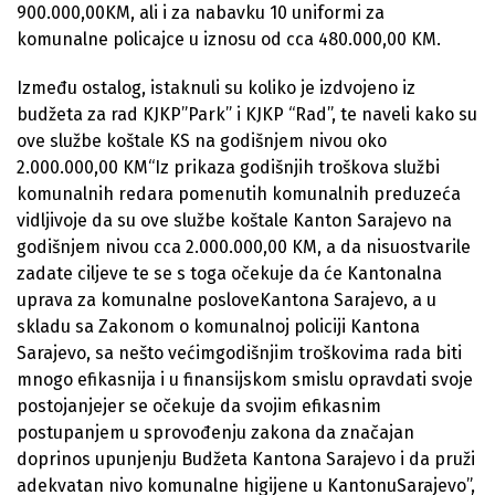
900.000,00KM, ali i za nabavku 10 uniformi za
komunalne policajce u iznosu od cca 480.000,00 KM.
Između ostalog, istaknuli su koliko je izdvojeno iz
budžeta za rad KJKP”Park” i KJKP “Rad”, te naveli kako su
ove službe koštale KS na godišnjem nivou oko
2.000.000,00 KM“Iz prikaza godišnjih troškova službi
komunalnih redara pomenutih komunalnih preduzeća
vidljivoje da su ove službe koštale Kanton Sarajevo na
godišnjem nivou cca 2.000.000,00 KM, a da nisuostvarile
zadate ciljeve te se s toga očekuje da će Kantonalna
uprava za komunalne posloveKantona Sarajevo, a u
skladu sa Zakonom o komunalnoj policiji Kantona
Sarajevo, sa nešto većimgodišnjim troškovima rada biti
mnogo efikasnija i u finansijskom smislu opravdati svoje
postojanjejer se očekuje da svojim efikasnim
postupanjem u sprovođenju zakona da značajan
doprinos upunjenju Budžeta Kantona Sarajevo i da pruži
adekvatan nivo komunalne higijene u KantonuSarajevo”,