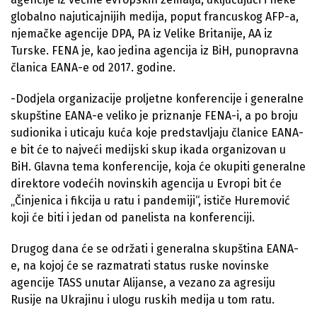
globalno najuticajnijih medija, poput francuskog AFP-a,
njemačke agencije DPA, PA iz Velike Britanije, AA iz
Turske. FENA je, kao jedina agencija iz BiH, punopravna
članica EANA-e od 2017. godine.
-Dodjela organizacije proljetne konferencije i generalne
skupštine EANA-e veliko je priznanje FENA-i, a po broju
sudionika i uticaju kuća koje predstavljaju članice EANA-
e bit će to najveći medijski skup ikada organizovan u
BiH. Glavna tema konferencije, koja će okupiti generalne
direktore vodećih novinskih agencija u Evropi bit će
„Činjenica i fikcija u ratu i pandemiji“, ističe Huremović
koji će biti i jedan od panelista na konferenciji.
Drugog dana će se održati i generalna skupština EANA-
e, na kojoj će se razmatrati status ruske novinske
agencije TASS unutar Alijanse, a vezano za agresiju
Rusije na Ukrajinu i ulogu ruskih medija u tom ratu.