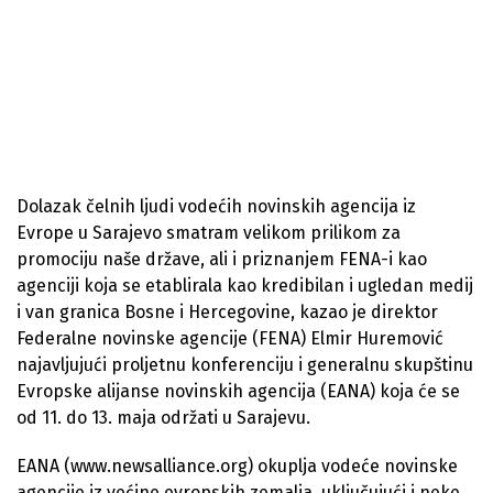
Dolazak čelnih ljudi vodećih novinskih agencija iz
Evrope u Sarajevo smatram velikom prilikom za
promociju naše države, ali i priznanjem FENA-i kao
agenciji koja se etablirala kao kredibilan i ugledan medij
i van granica Bosne i Hercegovine, kazao je direktor
Federalne novinske agencije (FENA) Elmir Huremović
najavljujući proljetnu konferenciju i generalnu skupštinu
Evropske alijanse novinskih agencija (EANA) koja će se
od 11. do 13. maja održati u Sarajevu.
EANA (www.newsalliance.org) okuplja vodeće novinske
agencije iz većine evropskih zemalja, uključujući i neke