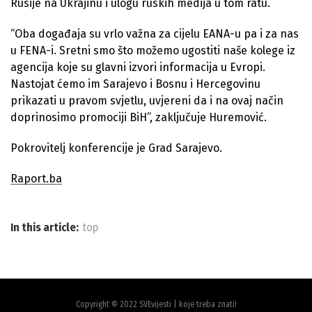
Rusije na Ukrajinu i ulogu ruskih medija u tom ratu.
“Oba događaja su vrlo važna za cijelu EANA-u pa i za nas
u FENA-i. Sretni smo što možemo ugostiti naše kolege iz
agencija koje su glavni izvori informacija u Evropi.
Nastojat ćemo im Sarajevo i Bosnu i Hercegovinu
prikazati u pravom svjetlu, uvjereni da i na ovaj način
doprinosimo promociji BiH”, zaključuje Huremović.
Pokrovitelj konferencije je Grad Sarajevo.
Raport.ba
In this article:
top
Copyright © 2022 SVEvijesti | koje treba znati!