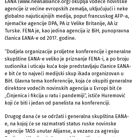
EANA (www.newsalliance.org) okuplja vodeće novinske
agencije iz većine evropskih zemalja, uključujući i neke
globalno najuticajnijih medija, poput francuskog AFP-a,
njemačke agencije DPA, PA iz Velike Britanije, AA iz
Turske. FENA je, kao jedina agencija iz BiH, punopravna
članica EANA-e od 2017. godine.
“Dodjela organizacije proljetne konferencije i generalne
skupštine EANA-e veliko je priznanje FENA-i, a po broju
sudionika i uticaju kuća koje predstavljaju članice EANA-
e bit će to najveći medijski skup ikada organizovan u
BiH. Glavna tema konferencije, koja će okupiti generalne
direktore vodećih novinskih agencija u Evropi bit će
„Činjenica i fikcija u ratu i pandemiji“, ističe Huremović
koji će biti i jedan od panelista na konferenciji.
Drugog dana će se održati i generalna skupština EANA-
e, na kojoj će se razmatrati status ruske novinske
agencije TASS unutar Alijanse, a vezano za agresiju