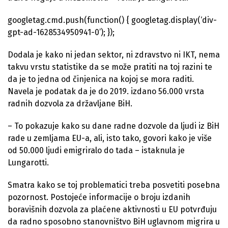
googletag.cmd.push(function() { googletag.display(‘div-
gpt-ad-1628534950941-0’); });
Dodala je kako ni jedan sektor, ni zdravstvo ni IKT, nema
takvu vrstu statistike da se može pratiti na toj razini te
da je to jedna od činjenica na kojoj se mora raditi.
Navela je podatak da je do 2019. izdano 56.000 vrsta
radnih dozvola za državljane BiH.
– To pokazuje kako su dane radne dozvole da ljudi iz BiH
rade u zemljama EU-a, ali, isto tako, govori kako je više
od 50.000 ljudi emigriralo do tada – istaknula je
Lungarotti.
Smatra kako se toj problematici treba posvetiti posebna
pozornost. Postojeće informacije o broju izdanih
boravišnih dozvola za plaćene aktivnosti u EU potvrđuju
da radno sposobno stanovništvo BiH uglavnom migrira u