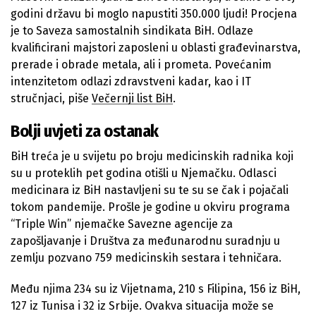
godini državu bi moglo napustiti 350.000 ljudi! Procjena
je to Saveza samostalnih sindikata BiH. Odlaze
kvalificirani majstori zaposleni u oblasti građevinarstva,
prerade i obrade metala, ali i prometa. Povećanim
intenzitetom odlazi zdravstveni kadar, kao i IT
stručnjaci, piše
Večernji list BiH
.
Bolji uvjeti za ostanak
BiH treća je u svijetu po broju medicinskih radnika koji
su u proteklih pet godina otišli u Njemačku. Odlasci
medicinara iz BiH nastavljeni su te su se čak i pojačali
tokom pandemije. Prošle je godine u okviru programa
“Triple Win” njemačke Savezne agencije za
zapošljavanje i Društva za međunarodnu suradnju u
zemlju pozvano 759 medicinskih sestara i tehničara.
Među njima 234 su iz Vijetnama, 210 s Filipina, 156 iz BiH,
127 iz Tunisa i 32 iz Srbije. Ovakva situacija može se