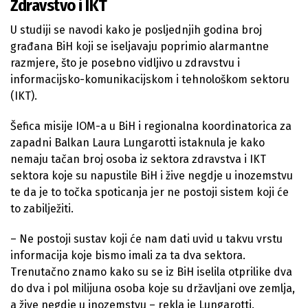
Zdravstvo i IKT
U studiji se navodi kako je posljednjih godina broj
građana BiH koji se iseljavaju poprimio alarmantne
razmjere, što je posebno vidljivo u zdravstvu i
informacijsko-komunikacijskom i tehnološkom sektoru
(IKT).
Šefica misije IOM-a u BiH i regionalna koordinatorica za
zapadni Balkan Laura Lungarotti istaknula je kako
nemaju tačan broj osoba iz sektora zdravstva i IKT
sektora koje su napustile BiH i žive negdje u inozemstvu
te da je to točka spoticanja jer ne postoji sistem koji će
to zabilježiti.
– Ne postoji sustav koji će nam dati uvid u takvu vrstu
informacija koje bismo imali za ta dva sektora.
Trenutačno znamo kako su se iz BiH iselila otprilike dva
do dva i pol milijuna osoba koje su državljani ove zemlja,
a žive negdje u inozemstvu – rekla je Lungarotti.