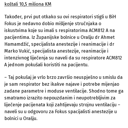
koštali 10,5 miliona KM
Također, prvi put otkako su ovi respiratori stigli u BiH
Fokus je nedavno dobio mišljenje stručnjaka o
iskustvima koje su imali s respiratorima ACM812 A na
pacijentima. Iz Županijske bolnice u Orašju dr Ahmet
Hamamdžić, specijalista anestezije i reanimacije i dr
Marko Vukić, specijalista anestezije, reanimacije i
intenzivnog liječenja su naveli da su respiratore ACM812
A jednom pokušali koristiti na pacijentu.
– Taj pokušaj je vrlo brzo završio neuspješno u smislu da
je sam respirator bez ikakve najave i potrebe mijenjao
zadane parametre i moduse ventilacije. Shodno tome ga
smatramo izrazito nepouzdanim i neupotrebljivim za
liječenje pacijenata koji zahtijevaju strojnu ventilaciju –
naveli su u odgovoru za Fokus spacijalisti anestezije u
bolnici u Orašju.