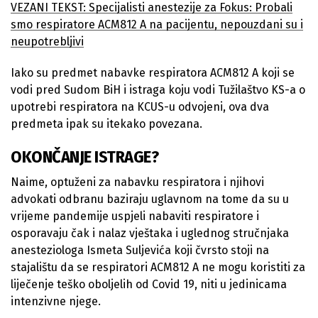
VEZANI TEKST: Specijalisti anestezije za Fokus: Probali
smo respiratore ACM812 A na pacijentu, nepouzdani su i
neupotrebljivi
Iako su predmet nabavke respiratora ACM812 A koji se
vodi pred Sudom BiH i istraga koju vodi Tužilaštvo KS-a o
upotrebi respiratora na KCUS-u odvojeni, ova dva
predmeta ipak su itekako povezana.
OKONČANJE ISTRAGE?
Naime, optuženi za nabavku respiratora i njihovi
advokati odbranu baziraju uglavnom na tome da su u
vrijeme pandemije uspjeli nabaviti respiratore i
osporavaju čak i nalaz vještaka i uglednog stručnjaka
anesteziologa Ismeta Suljevića koji čvrsto stoji na
stajalištu da se respiratori ACM812 A ne mogu koristiti za
liječenje teško oboljelih od Covid 19, niti u jedinicama
intenzivne njege.