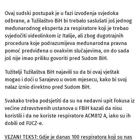
Ovaj sudski postupak je u fazi izvođenja svjedoka
odbrane, a Tužilaštvo BiH bi trebalo saslušati još jednog
međunarodnog eksperta za respiratore koji je trebao
svjedočiti videolinkom iz Italije, ali zbog dugotrajnih
procedura koje podrazumijeva međunarodna pravna
pomoć predviđena u ovakvim slučajevima, on do sada
još nije imao priliku govoriti pred Sudom BiH.
Tužitelji Tužilaštva BiH najavili su da bi ovaj vještak
mogao i doći u Sarajevo u ovom mjesecu, kako bi svoj
nalaz iznio direktno pred Sudom BiH.
Svakako treba podsjetiti da su na nedavni upit Fokusa iz
većine zdravstvenih ustanova u FBiH kazali da nisu
koristili i da ne koriste respiratore ACM812 A, iako su ih
dobili od FUCZ-e.
VEZANI TEKST: Gdje je danas 100 respiratora koji su nas