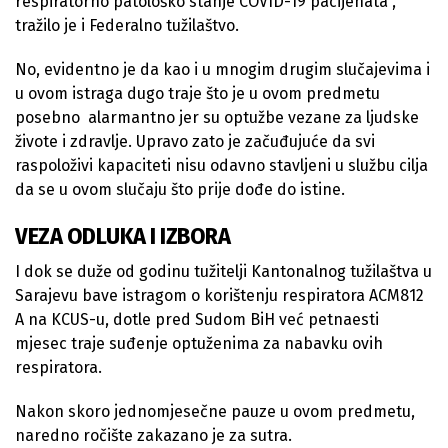
respiratorno patološko stanje COVID-19 pacijenata”,
tražilo je i Federalno tužilaštvo.
No, evidentno je da kao i u mnogim drugim slučajevima i
u ovom istraga dugo traje što je u ovom predmetu
posebno alarmantno jer su optužbe vezane za ljudske
živote i zdravlje. Upravo zato je začuđujuće da svi
raspoloživi kapaciteti nisu odavno stavljeni u službu cilja
da se u ovom slučaju što prije dođe do istine.
VEZA ODLUKA I IZBORA
I dok se duže od godinu tužitelji Kantonalnog tužilaštva u
Sarajevu bave istragom o korištenju respiratora ACM812
A na KCUS-u, dotle pred Sudom BiH već petnaesti
mjesec traje suđenje optuženima za nabavku ovih
respiratora.
Nakon skoro jednomjesečne pauze u ovom predmetu,
naredno ročište zakazano je za sutra.