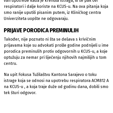
van upotrebe kada je krenula istraga, ili se pak ovi
respiratori i dalje koriste na KCUS-u. Na ova pitanja koja
smo ranije uputili pisanim putem, iz Kliničkog centra
Univerziteta uopšte ne odgovaraju.
PRIJAVE PORODICA PREMINULIH
Također, nije poznato ni šta se dešava s krivičnim
prijavama koje su advokati prošle godine podnijeli u ime
porodica preminulih protiv odgovornih u KCUS-u, a koje
optužuju za nemar pri liječenju njihovih najmilijih u tom
centru.
Na upit Fokusa Tužilaštvu Kantona Sarajevo o toku
istrage koja se odnosi na upotrebu respiratora ACM812 A
na KCUS-u , a koja traje duže od godinu dana, dobili smo
tek šturi odgovor.