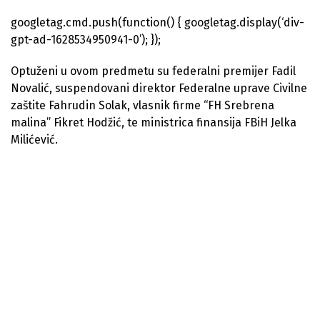
googletag.cmd.push(function() { googletag.display(‘div-
gpt-ad-1628534950941-0’); });
Optuženi u ovom predmetu su federalni premijer Fadil
Novalić, suspendovani direktor Federalne uprave Civilne
zaštite Fahrudin Solak, vlasnik firme “FH Srebrena
malina” Fikret Hodžić, te ministrica finansija FBiH Jelka
Milićević.