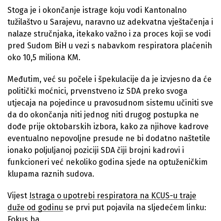
Stoga je i okončanje istrage koju vodi Kantonalno
tužilaštvo u Sarajevu, naravno uz adekvatna vještačenja i
nalaze stručnjaka, itekako važno i za proces koji se vodi
pred Sudom BiH u vezi s nabavkom respiratora plaćenih
oko 10,5 miliona KM.
Međutim, već su počele i špekulacije da je izvjesno da će
politički moćnici, prvenstveno iz SDA preko svoga
utjecaja na pojedince u pravosudnom sistemu učiniti sve
da do okončanja niti jednog niti drugog postupka ne
dođe prije oktobarskih izbora, kako za njihove kadrove
eventualno nepovoljne presude ne bi dodatno naštetile
ionako poljuljanoj poziciji SDA čiji brojni kadrovi i
funkcioneri već nekoliko godina sjede na optuženičkim
klupama raznih sudova.
Vijest
Istraga o upotrebi respiratora na KCUS-u traje
duže od godinu
se prvi put pojavila na sljedećem linku:
Fokus.ba
.