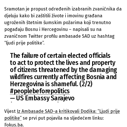
Sramotan je propust određenih izabranih zvaničnika da
djeluju kako bi zaštitili živote i imovinu građana
ugroženih štetnim šumskim požarima koji trenutno
pogađaju Bosnu i Hercegovinu – napisali su na
zvaničnom Twitter profilu ambasade SAD uz hashtag
“ljudi prije politike”.
The failure of certain elected officials
to act to protect the lives and property
of citizens threatened by the damaging
wildfires currently affecting Bosnia and
Herzegovina is shameful. (2/2)
#peoplebeforepolitics
— US Embassy Sarajevo
(@USEmbassySJJ)
March 28, 2022
Vijest
Iz Ambasade SAD-a kritikovali Dodika: “Ljudi prije
politike”
se prvi put pojavila na sljedećem linku:
Fokus.ba
.