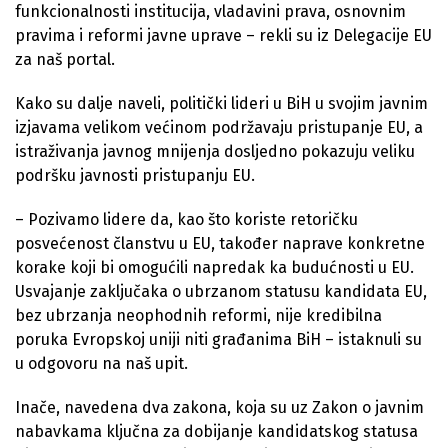
funkcionalnosti institucija, vladavini prava, osnovnim
pravima i reformi javne uprave – rekli su iz Delegacije EU
za naš portal.
Kako su dalje naveli, politički lideri u BiH u svojim javnim
izjavama velikom većinom podržavaju pristupanje EU, a
istraživanja javnog mnijenja dosljedno pokazuju veliku
podršku javnosti pristupanju EU.
– Pozivamo lidere da, kao što koriste retoričku
posvećenost članstvu u EU, također naprave konkretne
korake koji bi omogućili napredak ka budućnosti u EU.
Usvajanje zaključaka o ubrzanom statusu kandidata EU,
bez ubrzanja neophodnih reformi, nije kredibilna
poruka Evropskoj uniji niti građanima BiH – istaknuli su
u odgovoru na naš upit.
Inače, navedena dva zakona, koja su uz Zakon o javnim
nabavkama ključna za dobijanje kandidatskog statusa