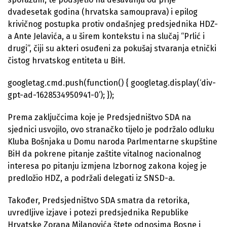
dvadesetak godina (hrvatska samouprava) i epilog
krivičnog postupka protiv ondašnjeg predsjednika HDZ-
a Ante Jelavića, a u širem kontekstu i na slučaj “Prlić i
drugi”, čiji su akteri osuđeni za pokušaj stvaranja etnički
čistog hrvatskog entiteta u BiH.
googletag.cmd.push(function() { googletag.display(‘div-
gpt-ad-1628534950941-0’); });
Prema zaključcima koje je Predsjedništvo SDA na
sjednici usvojilo, ovo stranačko tijelo je podržalo odluku
Kluba Bošnjaka u Domu naroda Parlmentarne skupštine
BiH da pokrene pitanje zaštite vitalnog nacionalnog
interesa po pitanju izmjena Izbornog zakona kojeg je
predložio HDZ, a podržali delegati iz SNSD-a.
Također, Predsjedništvo SDA smatra da retorika,
uvredljive izjave i potezi predsjednika Republike
Hrvatske Zorana Milanovića štete odnosima Bosne i