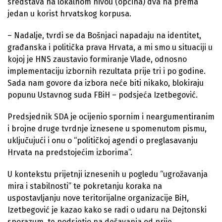
sredstava na lokalnom nivou (općina) dva na prema
jedan u korist hrvatskog korpusa.
– Nadalje, tvrdi se da Bošnjaci napadaju na identitet,
građanska i politička prava Hrvata, a mi smo u situaciji u
kojoj je HNS zaustavio formiranje Vlade, odnosno
implementaciju izbornih rezultata prije tri i po godine.
Sada nam govore da izbora neće biti nikako, blokiraju
popunu Ustavnog suda FBiH – podsjeća Izetbegović.
Predsjednik SDA je ocijenio spornim i neargumentiranim
i brojne druge tvrdnje iznesene u spomenutom pismu,
uključujući i onu o “političkoj agendi o preglasavanju
Hrvata na predstojećim izborima”.
U kontekstu prijetnji iznesenih u pogledu “ugrožavanja
mira i stabilnosti” te pokretanju koraka na
uspostavljanju nove teritorijalne organizacije BiH,
Izetbegović je kazao kako se radi o udaru na Dejtonski
sporazum, te podsjetio na dešavanja od prije