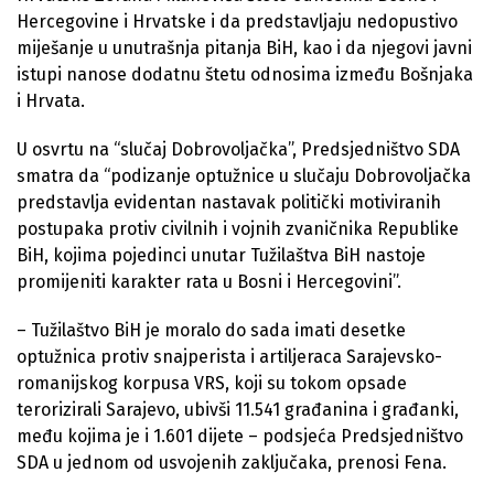
Hercegovine i Hrvatske i da predstavljaju nedopustivo
miješanje u unutrašnja pitanja BiH, kao i da njegovi javni
istupi nanose dodatnu štetu odnosima između Bošnjaka
i Hrvata.
U osvrtu na “slučaj Dobrovoljačka”, Predsjedništvo SDA
smatra da “podizanje optužnice u slučaju Dobrovoljačka
predstavlja evidentan nastavak politički motiviranih
postupaka protiv civilnih i vojnih zvaničnika Republike
BiH, kojima pojedinci unutar Tužilaštva BiH nastoje
promijeniti karakter rata u Bosni i Hercegovini”.
– Tužilaštvo BiH je moralo do sada imati desetke
optužnica protiv snajperista i artiljeraca Sarajevsko-
romanijskog korpusa VRS, koji su tokom opsade
terorizirali Sarajevo, ubivši 11.541 građanina i građanki,
među kojima je i 1.601 dijete – podsjeća Predsjedništvo
SDA u jednom od usvojenih zaključaka, prenosi Fena.