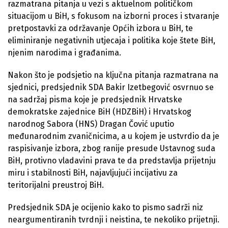
razmatrana pitanja u vezi s aktuelnom političkom
situacijom u BiH, s fokusom na izborni proces i stvaranje
pretpostavki za održavanje Općih izbora u BiH, te
eliminiranje negativnih utjecaja i politika koje štete BiH,
njenim narodima i građanima.
Nakon što je podsjetio na ključna pitanja razmatrana na
sjednici, predsjednik SDA Bakir Izetbegović osvrnuo se
na sadržaj pisma koje je predsjednik Hrvatske
demokratske zajednice BiH (HDZBiH) i Hrvatskog
narodnog Sabora (HNS) Dragan Čović uputio
međunarodnim zvaničnicima, a u kojem je ustvrdio da je
raspisivanje izbora, zbog ranije presude Ustavnog suda
BiH, protivno vladavini prava te da predstavlja prijetnju
miru i stabilnosti BiH, najavljujući incijativu za
teritorijalni preustroj BiH.
Predsjednik SDA je ocijenio kako to pismo sadrži niz
neargumentiranih tvrdnji i neistina, te nekoliko prijetnji.