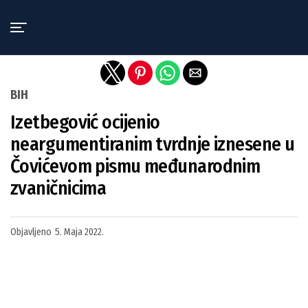
Exit mobile version
BIH
Izetbegović ocijenio
neargumentiranim tvrdnje iznesene u
Čovićevom pismu međunarodnim
zvaničnicima
Objavljeno
5. Maja 2022.