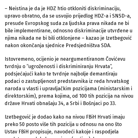
– Neistina je da je HDZ htio otkloniti diskriminaciju,
upravo obratno, da se usvojio prijedlog HDZ-a i SNSD-a,
presude Evropskog suda za ljudska prava nikada ne bi
bile implementirane, odnosno diskriminacije utvrđene u
njima nikada ne bi bili otklonjene – kazao je Izetbegović
nakon okončanja sjednice Predsjedništva SDA.
Istovremeno, ocijenio je neargumentiranom Čovićevu
tvrdnju o “ugroženosti i diskriminiranju Hrvata”,
podsjećajući kako te tvrdnje najbolje demantiraju
podaci o zastupljenost predstavnika iz reda hrvatskog
naroda u vlasti i upravljačkim pozicijama (ministarskim i
direktorskim), prema kojima, od 100 tih pozicija na nivou
države Hrvati obnašaju 34, a Srbi i Bošnjaci po 33.
Izetbegović je dodao kako na nivou FBiH Hrvati imaju
preko 50 posto više tih pozicija u odnosu na ono što
Ustav FBiH propisuje, navodeći kakoje i raspodjela